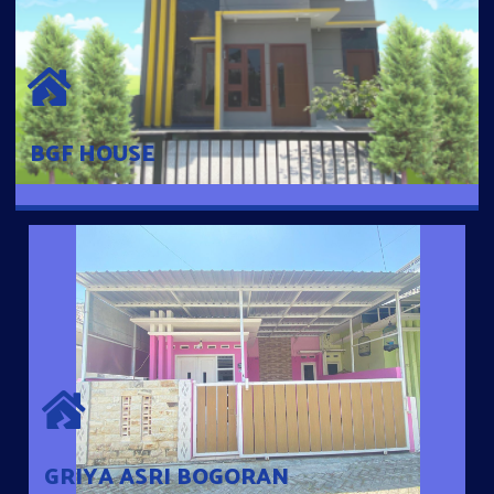
BGF HOUSE
Hunian Mewah Pusat Kota dengan fasilitas Free Desain, Dapur,
Parkir Mobil dengan 3 Kamar Tidur dan 2 Kamar Mandi.
BGF HOUSE
GRIYA ASRI BOGORAN
Desain Modern Minimalis dengan Konsep Rumah Pintar
Sehingga Memudahkan Penghuni mengakses rumahnya
dengan Ponsel
GRIYA ASRI BOGORAN