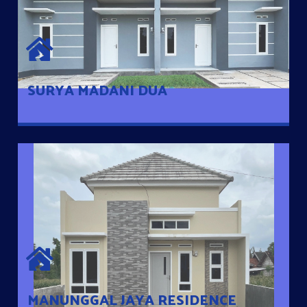
SURYA MADANI DUA
Satu-satunya Hunian nyaman dengan harga subsidi hanya 100
jutaan dengan lokasi strategis di Tuban
SURYA MADANI DUA
MANUNGGAL JAYA RESIDENCE
Cluster Exclusive dengan one Gate System, terdapat taman
mini dan memiliki jarak 200m dari jalan nasional serta dekat
dengan pusat kota
MANUNGGAL JAYA RESIDENCE