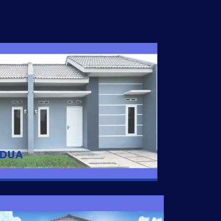
I DUA
 nyaman dengan harga subsidi hanya 100
 strategis di Tuban
 DUA