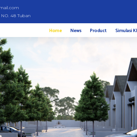
mail.com
d NO. 48 Tuban
Home
News
Product
Simulasi K