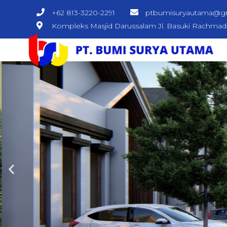
+62 813-3220-2291
ptbumisuryautama@g
Kompleks Masjid Darussalam Jl. Basuki Rachma