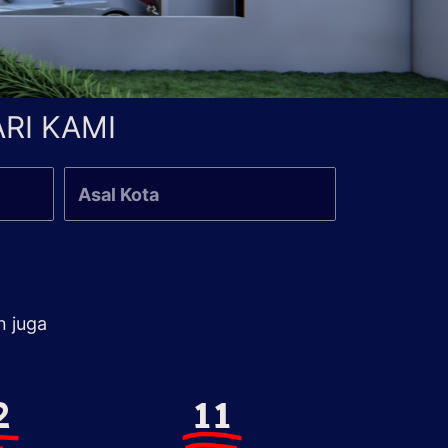
RI KAMI
n juga
2
11