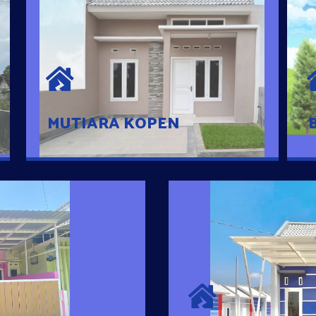
MUTIARA KOPEN
Hunian nyaman dengan suasana
pedesaan. 10 menit dari pusat kota, 2
menit dari Ring Road
MUTIARA KOPEN
SURYA MADAN
umah Pintar
Satu-satunya Hunian
es rumahnya dengan
jutaan dengan lokasi