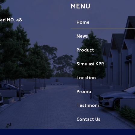
MENU
mad NO. 48
Home
News
1
Product
Simulasi KPR
Location
Promo
Testimoni
Contact Us