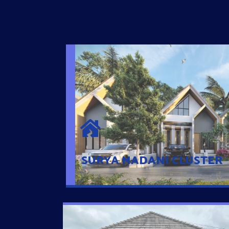
SURYA MADANI CLUSTER
Desain Modern Minimalis dengan Konsep R
Sehingga Memudahkan Penghuni mengaks
Ponsel
SURYA MADANI CLUSTER