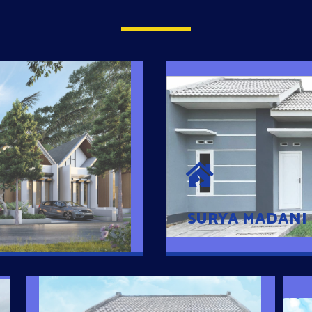
SURYA MADAN
umah Pintar
Satu-satunya Hunian
es rumahnya dengan
jutaan dengan lokasi
SURYA MADANI