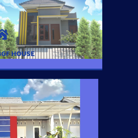
BGF HOUSE
Hunian Mewah Pusat Kota dengan fasilitas
Free Desain, Dapur, Parkir Mobil dengan 3
Kamar Tidur dan 2 Kamar Mandi.
BGF HOUSE
I SATU
 nyaman dengan harga subsidi hanya 100
 strategis di Tuban