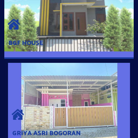
BGF HOUSE
Hunian Mewah Pusat Kota dengan fasilitas Free Desain, Dapur,
Parkir Mobil dengan 3 Kamar Tidur dan 2 Kamar Mandi.
BGF HOUSE
GRIYA ASRI BOGORAN
Desain Modern Minimalis dengan Konsep Rumah Pintar
Sehingga Memudahkan Penghuni mengakses rumahnya
dengan Ponsel
GRIYA ASRI BOGORAN