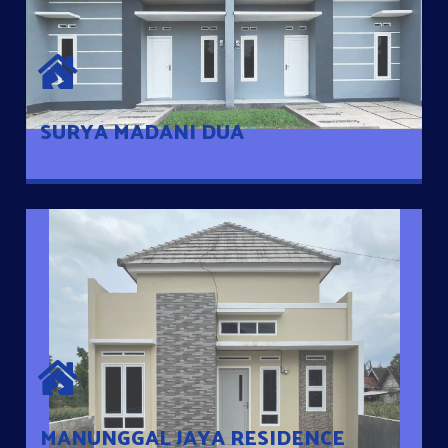
SURYA MADANI DUA
Satu-satunya Hunian nyaman dengan harga subsidi hanya 100
jutaan dengan lokasi strategis di Tuban
SURYA MADANI DUA
MANUNGGAL JAYA RESIDENCE
Cluster Exclusive dengan one Gate System, terdapat taman
mini dan memiliki jarak 200m dari jalan nasional serta dekat
dengan pusat kota
MANUNGGAL JAYA RESIDENCE