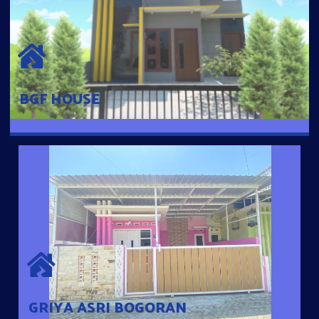
BGF HOUSE
Hunian Mewah Pusat Kota dengan fasilitas Free Desain, Dapur,
Parkir Mobil dengan 3 Kamar Tidur dan 2 Kamar Mandi.
BGF HOUSE
GRIYA ASRI BOGORAN
Desain Modern Minimalis dengan Konsep Rumah Pintar
Sehingga Memudahkan Penghuni mengakses rumahnya
dengan Ponsel
GRIYA ASRI BOGORAN