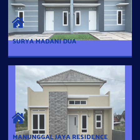
SURYA MADANI DUA
Satu-satunya Hunian nyaman dengan harga subsidi hanya 100
jutaan dengan lokasi strategis di Tuban
SURYA MADANI DUA
MANUNGGAL JAYA RESIDENCE
Cluster Exclusive dengan one Gate System, terdapat taman
mini dan memiliki jarak 200m dari jalan nasional serta dekat
dengan pusat kota
MANUNGGAL JAYA RESIDENCE