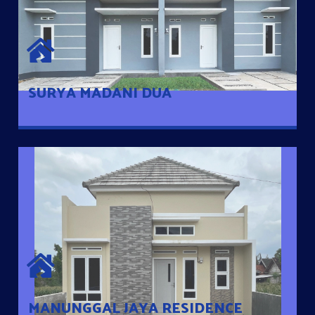
SURYA MADANI DUA
Satu-satunya Hunian nyaman dengan harga subsidi hanya 100
jutaan dengan lokasi strategis di Tuban
SURYA MADANI DUA
MANUNGGAL JAYA RESIDENCE
Cluster Exclusive dengan one Gate System, terdapat taman
mini dan memiliki jarak 200m dari jalan nasional serta dekat
dengan pusat kota
MANUNGGAL JAYA RESIDENCE