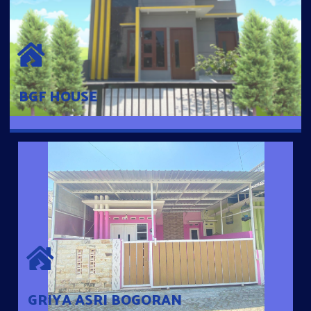
BGF HOUSE
Hunian Mewah Pusat Kota dengan fasilitas Free Desain, Dapur,
Parkir Mobil dengan 3 Kamar Tidur dan 2 Kamar Mandi.
BGF HOUSE
GRIYA ASRI BOGORAN
Desain Modern Minimalis dengan Konsep Rumah Pintar
Sehingga Memudahkan Penghuni mengakses rumahnya
dengan Ponsel
GRIYA ASRI BOGORAN