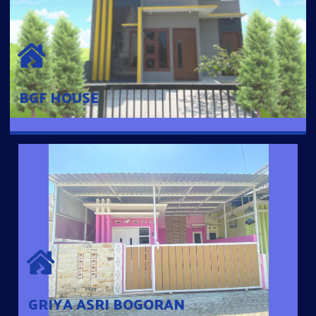
BGF HOUSE
Hunian Mewah Pusat Kota dengan fasilitas Free Desain, Dapur,
Parkir Mobil dengan 3 Kamar Tidur dan 2 Kamar Mandi.
BGF HOUSE
GRIYA ASRI BOGORAN
Desain Modern Minimalis dengan Konsep Rumah Pintar
Sehingga Memudahkan Penghuni mengakses rumahnya
dengan Ponsel
GRIYA ASRI BOGORAN