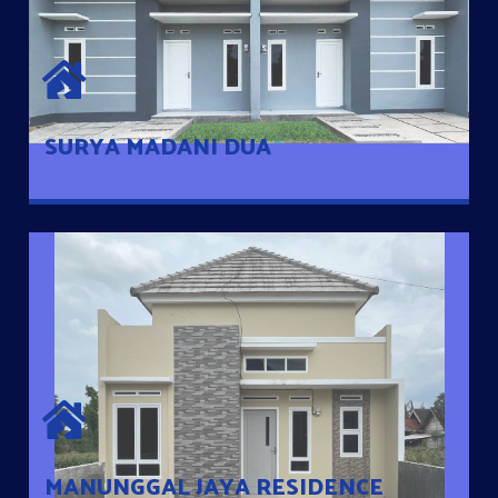
SURYA MADANI DUA
Satu-satunya Hunian nyaman dengan harga subsidi hanya 100
jutaan dengan lokasi strategis di Tuban
SURYA MADANI DUA
MANUNGGAL JAYA RESIDENCE
Cluster Exclusive dengan one Gate System, terdapat taman
mini dan memiliki jarak 200m dari jalan nasional serta dekat
dengan pusat kota
MANUNGGAL JAYA RESIDENCE