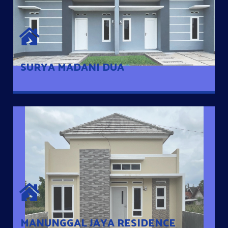
SURYA MADANI DUA
Satu-satunya Hunian nyaman dengan harga subsidi hanya 100
jutaan dengan lokasi strategis di Tuban
SURYA MADANI DUA
MANUNGGAL JAYA RESIDENCE
Cluster Exclusive dengan one Gate System, terdapat taman
mini dan memiliki jarak 200m dari jalan nasional serta dekat
dengan pusat kota
MANUNGGAL JAYA RESIDENCE