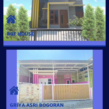
BGF HOUSE
Hunian Mewah Pusat Kota dengan fasilitas Free Desain, Dapur,
Parkir Mobil dengan 3 Kamar Tidur dan 2 Kamar Mandi.
BGF HOUSE
GRIYA ASRI BOGORAN
Desain Modern Minimalis dengan Konsep Rumah Pintar
Sehingga Memudahkan Penghuni mengakses rumahnya
dengan Ponsel
GRIYA ASRI BOGORAN