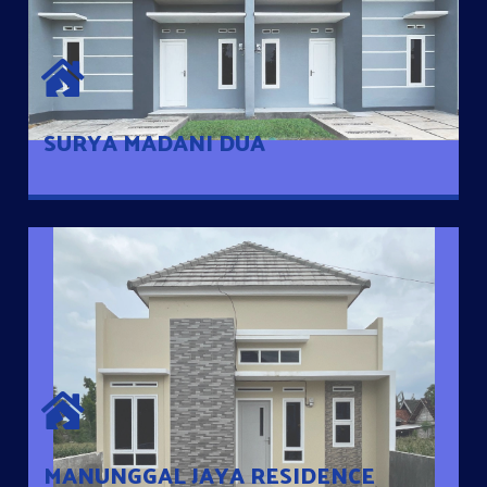
SURYA MADANI DUA
Satu-satunya Hunian nyaman dengan harga subsidi hanya 100
jutaan dengan lokasi strategis di Tuban
SURYA MADANI DUA
MANUNGGAL JAYA RESIDENCE
Cluster Exclusive dengan one Gate System, terdapat taman
mini dan memiliki jarak 200m dari jalan nasional serta dekat
dengan pusat kota
MANUNGGAL JAYA RESIDENCE