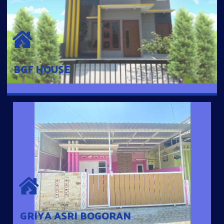
BGF HOUSE
Hunian Mewah Pusat Kota dengan fasilitas Free Desain, Dapur,
Parkir Mobil dengan 3 Kamar Tidur dan 2 Kamar Mandi.
BGF HOUSE
GRIYA ASRI BOGORAN
Desain Modern Minimalis dengan Konsep Rumah Pintar
Sehingga Memudahkan Penghuni mengakses rumahnya
dengan Ponsel
GRIYA ASRI BOGORAN