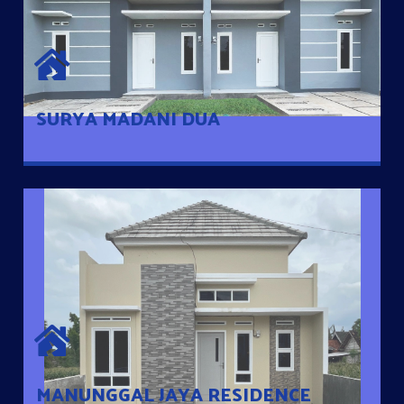
SURYA MADANI DUA
Satu-satunya Hunian nyaman dengan harga subsidi hanya 100
jutaan dengan lokasi strategis di Tuban
SURYA MADANI DUA
MANUNGGAL JAYA RESIDENCE
Cluster Exclusive dengan one Gate System, terdapat taman
mini dan memiliki jarak 200m dari jalan nasional serta dekat
dengan pusat kota
MANUNGGAL JAYA RESIDENCE