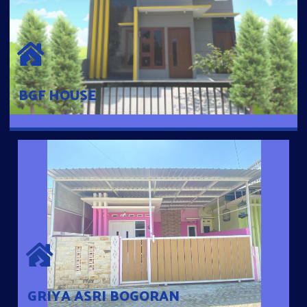
BGF HOUSE
Hunian Mewah Pusat Kota dengan fasilitas Free Desain, Dapur,
Parkir Mobil dengan 3 Kamar Tidur dan 2 Kamar Mandi.
BGF HOUSE
GRIYA ASRI BOGORAN
Desain Modern Minimalis dengan Konsep Rumah Pintar
Sehingga Memudahkan Penghuni mengakses rumahnya
dengan Ponsel
GRIYA ASRI BOGORAN