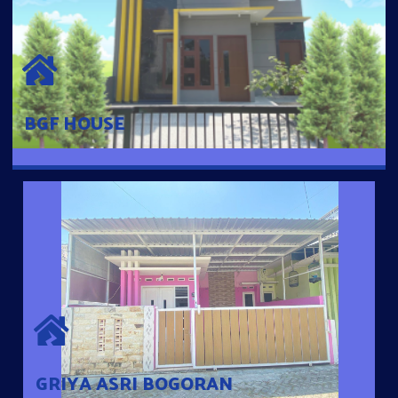
BGF HOUSE
Hunian Mewah Pusat Kota dengan fasilitas Free Desain, Dapur,
Parkir Mobil dengan 3 Kamar Tidur dan 2 Kamar Mandi.
BGF HOUSE
GRIYA ASRI BOGORAN
Desain Modern Minimalis dengan Konsep Rumah Pintar
Sehingga Memudahkan Penghuni mengakses rumahnya
dengan Ponsel
GRIYA ASRI BOGORAN