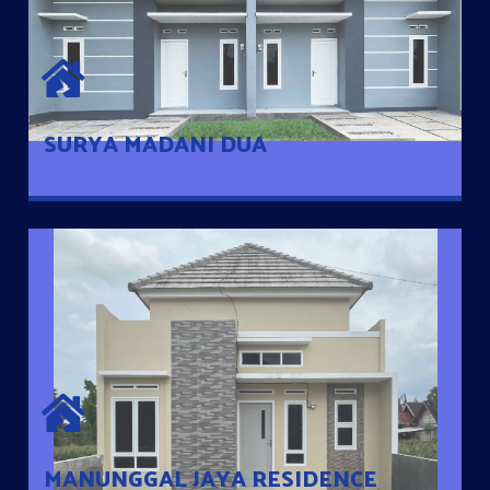
SURYA MADANI DUA
Satu-satunya Hunian nyaman dengan harga subsidi hanya 100
jutaan dengan lokasi strategis di Tuban
SURYA MADANI DUA
MANUNGGAL JAYA RESIDENCE
Cluster Exclusive dengan one Gate System, terdapat taman
mini dan memiliki jarak 200m dari jalan nasional serta dekat
dengan pusat kota
MANUNGGAL JAYA RESIDENCE