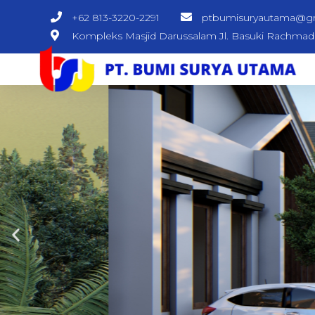
+62 813-3220-2291
ptbumisuryautama@g
Kompleks Masjid Darussalam Jl. Basuki Rachma