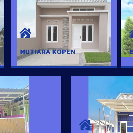
MUTIARA KOPEN
Hunian nyaman dengan suasana
pedesaan. 10 menit dari pusat kota, 2
menit dari Ring Road
MUTIARA KOPEN
SURYA MADAN
umah Pintar
Satu-satunya Hunian
es rumahnya dengan
jutaan dengan lokasi