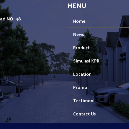
MENU
mad NO. 48
Home
News
1
Product
Simulasi KPR
Location
Promo
Testimoni
Contact Us