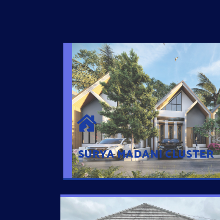
SURYA MADANI CLUSTER
Desain Modern Minimalis dengan Konsep R
Sehingga Memudahkan Penghuni mengaks
Ponsel
SURYA MADANI CLUSTER