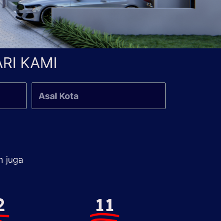
RI KAMI
n juga
2
11