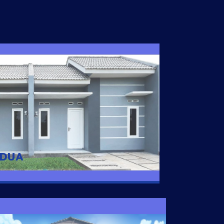
I DUA
 nyaman dengan harga subsidi hanya 100
 strategis di Tuban
 DUA