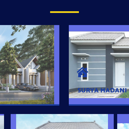
SURYA MADAN
umah Pintar
Satu-satunya Hunian
es rumahnya dengan
jutaan dengan lokasi
SURYA MADANI