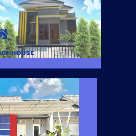
BGF HOUSE
Hunian Mewah Pusat Kota dengan fasilitas
Free Desain, Dapur, Parkir Mobil dengan 3
Kamar Tidur dan 2 Kamar Mandi.
BGF HOUSE
I SATU
 nyaman dengan harga subsidi hanya 100
 strategis di Tuban