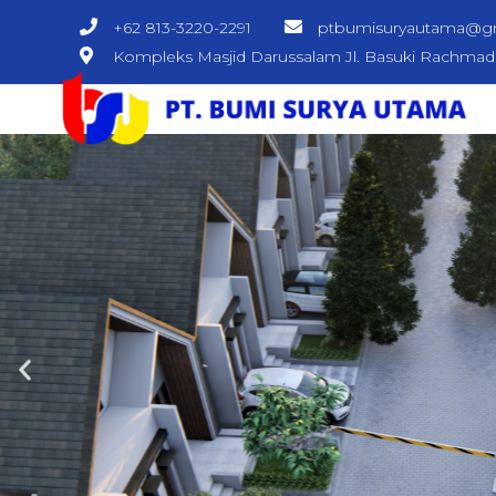
+62 813-3220-2291
ptbumisuryautama@g
Kompleks Masjid Darussalam Jl. Basuki Rachma