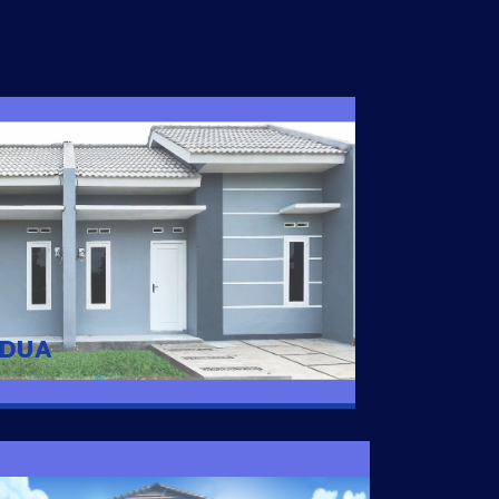
I DUA
 nyaman dengan harga subsidi hanya 100
 strategis di Tuban
 DUA