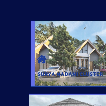
SURYA MADANI CLUSTER
Desain Modern Minimalis dengan Konsep R
Sehingga Memudahkan Penghuni mengaks
Ponsel
SURYA MADANI CLUSTER