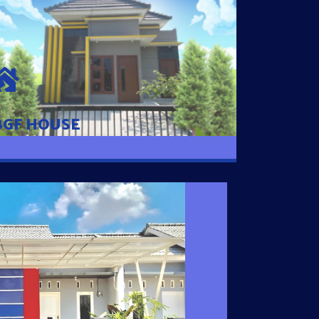
BGF HOUSE
Hunian Mewah Pusat Kota dengan fasilitas
Free Desain, Dapur, Parkir Mobil dengan 3
Kamar Tidur dan 2 Kamar Mandi.
BGF HOUSE
I SATU
 nyaman dengan harga subsidi hanya 100
 strategis di Tuban