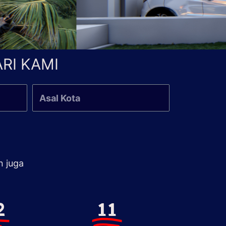
RI KAMI
n juga
2
11