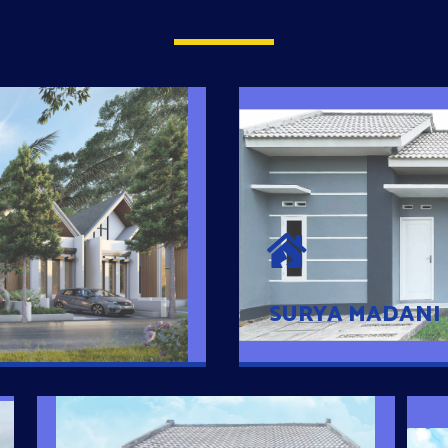
SURYA MADAN
umah Pintar
Satu-satunya Hunian
es rumahnya dengan
jutaan dengan lokasi
SURYA MADANI