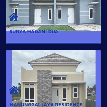
SURYA MADANI DUA
Satu-satunya Hunian nyaman dengan harga subsidi hanya 100
jutaan dengan lokasi strategis di Tuban
SURYA MADANI DUA
MANUNGGAL JAYA RESIDENCE
Cluster Exclusive dengan one Gate System, terdapat taman
mini dan memiliki jarak 200m dari jalan nasional serta dekat
dengan pusat kota
MANUNGGAL JAYA RESIDENCE