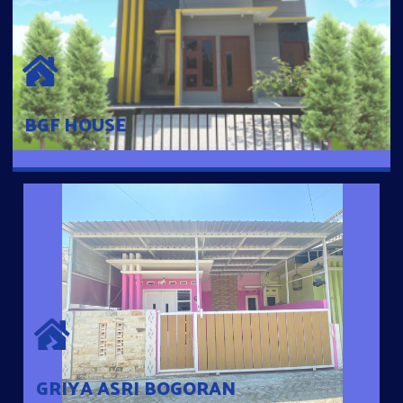
BGF HOUSE
Hunian Mewah Pusat Kota dengan fasilitas Free Desain, Dapur,
Parkir Mobil dengan 3 Kamar Tidur dan 2 Kamar Mandi.
BGF HOUSE
GRIYA ASRI BOGORAN
Desain Modern Minimalis dengan Konsep Rumah Pintar
Sehingga Memudahkan Penghuni mengakses rumahnya
dengan Ponsel
GRIYA ASRI BOGORAN