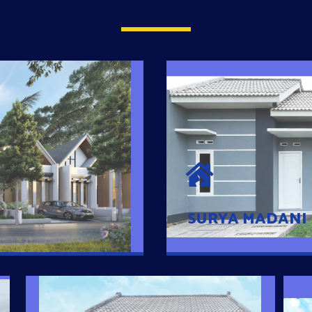
SURYA MADAN
umah Pintar
Satu-satunya Hunian
es rumahnya dengan
jutaan dengan lokasi
SURYA MADANI