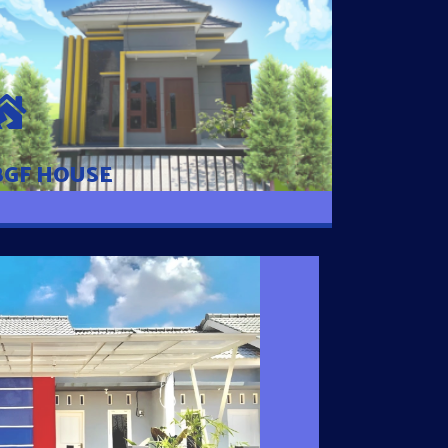
BGF HOUSE
Hunian Mewah Pusat Kota dengan fasilitas
Free Desain, Dapur, Parkir Mobil dengan 3
Kamar Tidur dan 2 Kamar Mandi.
BGF HOUSE
I SATU
 nyaman dengan harga subsidi hanya 100
 strategis di Tuban