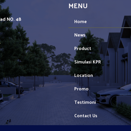
MENU
mad NO. 48
Home
News
1
Product
Simulasi KPR
Location
Promo
Testimoni
Contact Us