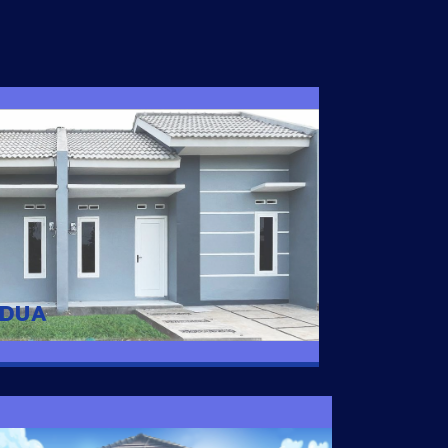
I DUA
 nyaman dengan harga subsidi hanya 100
 strategis di Tuban
 DUA