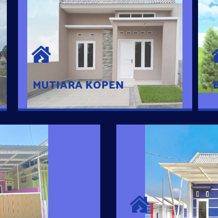
MUTIARA KOPEN
Hunian nyaman dengan suasana
pedesaan. 10 menit dari pusat kota, 2
menit dari Ring Road
MUTIARA KOPEN
SURYA MADAN
umah Pintar
Satu-satunya Hunian
es rumahnya dengan
jutaan dengan lokasi