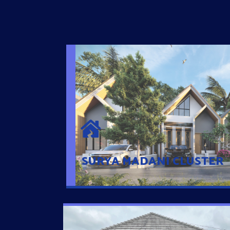
SURYA MADANI CLUSTER
Desain Modern Minimalis dengan Konsep R
Sehingga Memudahkan Penghuni mengaks
Ponsel
SURYA MADANI CLUSTER