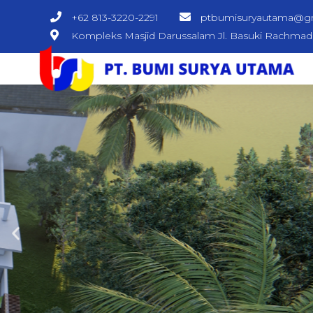
+62 813-3220-2291
ptbumisuryautama@g
Kompleks Masjid Darussalam Jl. Basuki Rachma