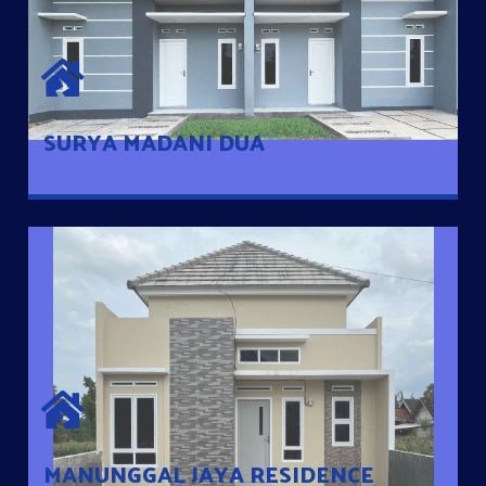
SURYA MADANI DUA
Satu-satunya Hunian nyaman dengan harga subsidi hanya 100
jutaan dengan lokasi strategis di Tuban
SURYA MADANI DUA
MANUNGGAL JAYA RESIDENCE
Cluster Exclusive dengan one Gate System, terdapat taman
mini dan memiliki jarak 200m dari jalan nasional serta dekat
dengan pusat kota
MANUNGGAL JAYA RESIDENCE