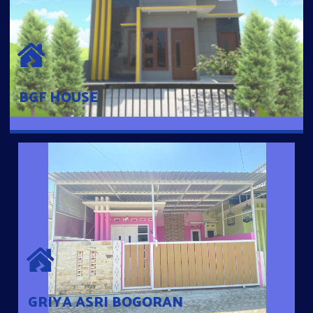
BGF HOUSE
Hunian Mewah Pusat Kota dengan fasilitas Free Desain, Dapur,
Parkir Mobil dengan 3 Kamar Tidur dan 2 Kamar Mandi.
BGF HOUSE
GRIYA ASRI BOGORAN
Desain Modern Minimalis dengan Konsep Rumah Pintar
Sehingga Memudahkan Penghuni mengakses rumahnya
dengan Ponsel
GRIYA ASRI BOGORAN