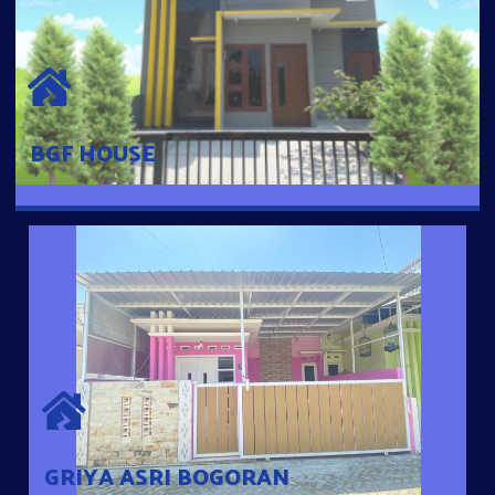
BGF HOUSE
Hunian Mewah Pusat Kota dengan fasilitas Free Desain, Dapur,
Parkir Mobil dengan 3 Kamar Tidur dan 2 Kamar Mandi.
BGF HOUSE
GRIYA ASRI BOGORAN
Desain Modern Minimalis dengan Konsep Rumah Pintar
Sehingga Memudahkan Penghuni mengakses rumahnya
dengan Ponsel
GRIYA ASRI BOGORAN