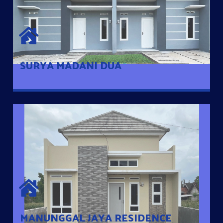
SURYA MADANI DUA
Satu-satunya Hunian nyaman dengan harga subsidi hanya 100
jutaan dengan lokasi strategis di Tuban
SURYA MADANI DUA
MANUNGGAL JAYA RESIDENCE
Cluster Exclusive dengan one Gate System, terdapat taman
mini dan memiliki jarak 200m dari jalan nasional serta dekat
dengan pusat kota
MANUNGGAL JAYA RESIDENCE