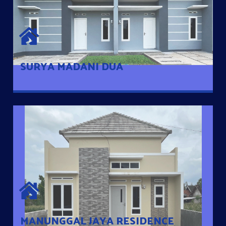
SURYA MADANI DUA
Satu-satunya Hunian nyaman dengan harga subsidi hanya 100
jutaan dengan lokasi strategis di Tuban
SURYA MADANI DUA
MANUNGGAL JAYA RESIDENCE
Cluster Exclusive dengan one Gate System, terdapat taman
mini dan memiliki jarak 200m dari jalan nasional serta dekat
dengan pusat kota
MANUNGGAL JAYA RESIDENCE