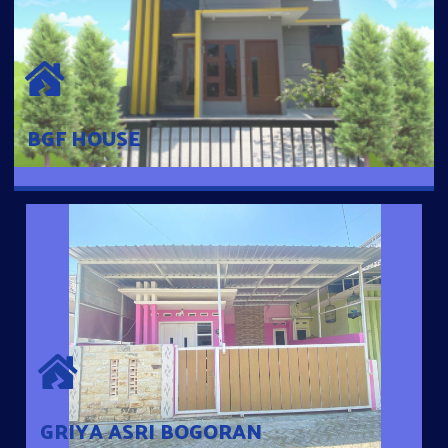
BGF HOUSE
Hunian Mewah Pusat Kota dengan fasilitas Free Desain, Dapur,
Parkir Mobil dengan 3 Kamar Tidur dan 2 Kamar Mandi.
BGF HOUSE
GRIYA ASRI BOGORAN
Desain Modern Minimalis dengan Konsep Rumah Pintar
Sehingga Memudahkan Penghuni mengakses rumahnya
dengan Ponsel
GRIYA ASRI BOGORAN