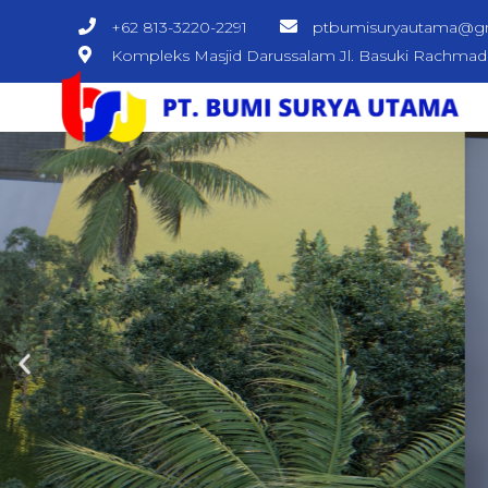
+62 813-3220-2291
ptbumisuryautama@g
Kompleks Masjid Darussalam Jl. Basuki Rachma