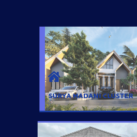
SURYA MADANI CLUSTER
Desain Modern Minimalis dengan Konsep R
Sehingga Memudahkan Penghuni mengaks
Ponsel
SURYA MADANI CLUSTER