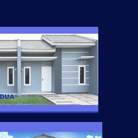
I DUA
 nyaman dengan harga subsidi hanya 100
 strategis di Tuban
 DUA