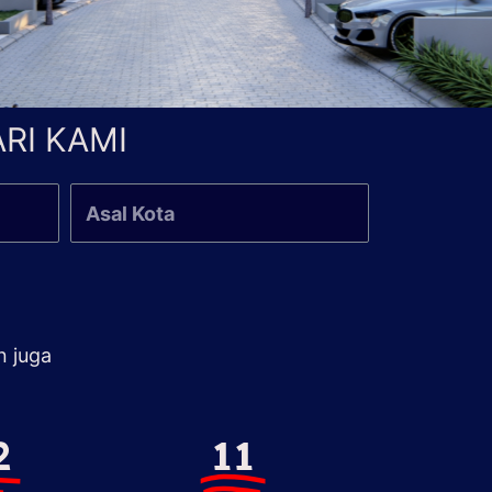
RI KAMI
n juga
2
11