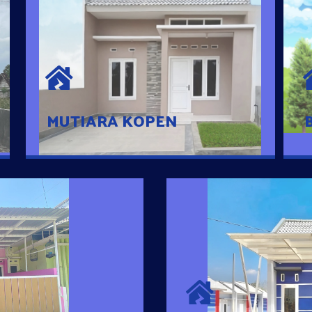
MUTIARA KOPEN
Hunian nyaman dengan suasana
pedesaan. 10 menit dari pusat kota, 2
menit dari Ring Road
MUTIARA KOPEN
SURYA MADAN
umah Pintar
Satu-satunya Hunian
es rumahnya dengan
jutaan dengan lokasi