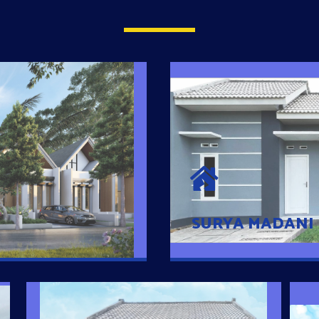
SURYA MADAN
umah Pintar
Satu-satunya Hunian
es rumahnya dengan
jutaan dengan lokasi
SURYA MADANI