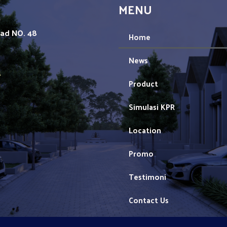
MENU
mad NO. 48
Home
News
1
Product
Simulasi KPR
Location
Promo
Testimoni
Contact Us