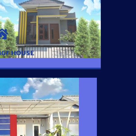
BGF HOUSE
Hunian Mewah Pusat Kota dengan fasilitas
Free Desain, Dapur, Parkir Mobil dengan 3
Kamar Tidur dan 2 Kamar Mandi.
BGF HOUSE
I SATU
 nyaman dengan harga subsidi hanya 100
 strategis di Tuban