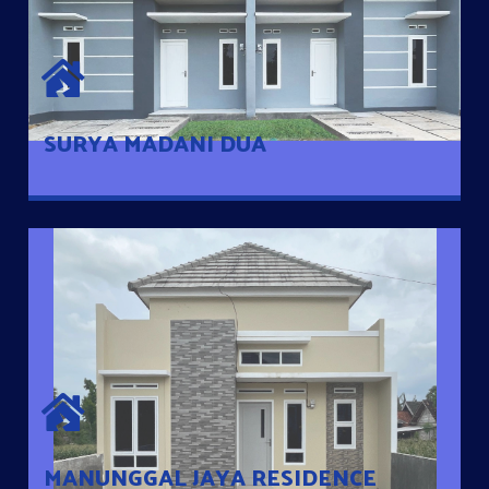
SURYA MADANI DUA
Satu-satunya Hunian nyaman dengan harga subsidi hanya 100
jutaan dengan lokasi strategis di Tuban
SURYA MADANI DUA
MANUNGGAL JAYA RESIDENCE
Cluster Exclusive dengan one Gate System, terdapat taman
mini dan memiliki jarak 200m dari jalan nasional serta dekat
dengan pusat kota
MANUNGGAL JAYA RESIDENCE