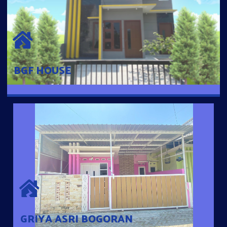
BGF HOUSE
Hunian Mewah Pusat Kota dengan fasilitas Free Desain, Dapur,
Parkir Mobil dengan 3 Kamar Tidur dan 2 Kamar Mandi.
BGF HOUSE
GRIYA ASRI BOGORAN
Desain Modern Minimalis dengan Konsep Rumah Pintar
Sehingga Memudahkan Penghuni mengakses rumahnya
dengan Ponsel
GRIYA ASRI BOGORAN