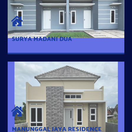
SURYA MADANI DUA
Satu-satunya Hunian nyaman dengan harga subsidi hanya 100
jutaan dengan lokasi strategis di Tuban
SURYA MADANI DUA
MANUNGGAL JAYA RESIDENCE
Cluster Exclusive dengan one Gate System, terdapat taman
mini dan memiliki jarak 200m dari jalan nasional serta dekat
dengan pusat kota
MANUNGGAL JAYA RESIDENCE