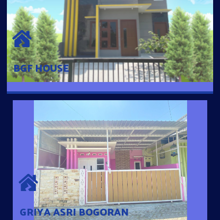
BGF HOUSE
Hunian Mewah Pusat Kota dengan fasilitas Free Desain, Dapur,
Parkir Mobil dengan 3 Kamar Tidur dan 2 Kamar Mandi.
BGF HOUSE
GRIYA ASRI BOGORAN
Desain Modern Minimalis dengan Konsep Rumah Pintar
Sehingga Memudahkan Penghuni mengakses rumahnya
dengan Ponsel
GRIYA ASRI BOGORAN