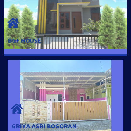
BGF HOUSE
Hunian Mewah Pusat Kota dengan fasilitas Free Desain, Dapur,
Parkir Mobil dengan 3 Kamar Tidur dan 2 Kamar Mandi.
BGF HOUSE
GRIYA ASRI BOGORAN
Desain Modern Minimalis dengan Konsep Rumah Pintar
Sehingga Memudahkan Penghuni mengakses rumahnya
dengan Ponsel
GRIYA ASRI BOGORAN