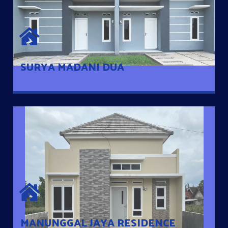
SURYA MADANI DUA
Satu-satunya Hunian nyaman dengan harga subsidi hanya 100
jutaan dengan lokasi strategis di Tuban
SURYA MADANI DUA
MANUNGGAL JAYA RESIDENCE
Cluster Exclusive dengan one Gate System, terdapat taman
mini dan memiliki jarak 200m dari jalan nasional serta dekat
dengan pusat kota
MANUNGGAL JAYA RESIDENCE