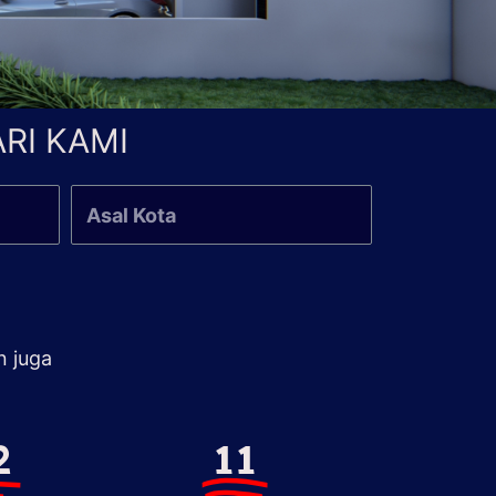
RI KAMI
n juga
2
11