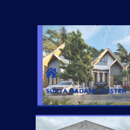
SURYA MADANI CLUSTER
Desain Modern Minimalis dengan Konsep R
Sehingga Memudahkan Penghuni mengaks
Ponsel
SURYA MADANI CLUSTER