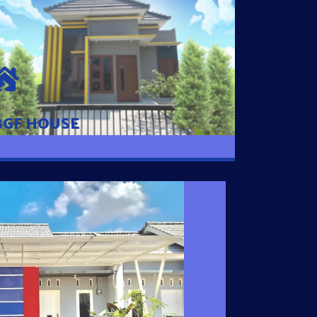
BGF HOUSE
Hunian Mewah Pusat Kota dengan fasilitas
Free Desain, Dapur, Parkir Mobil dengan 3
Kamar Tidur dan 2 Kamar Mandi.
BGF HOUSE
I SATU
 nyaman dengan harga subsidi hanya 100
 strategis di Tuban