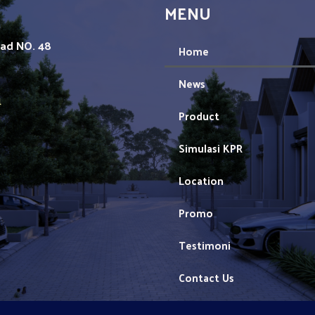
MENU
mad NO. 48
Home
News
1
Product
Simulasi KPR
Location
Promo
Testimoni
Contact Us