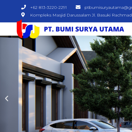
+62 813-3220-2291
ptbumisuryautama@g
Kompleks Masjid Darussalam Jl. Basuki Rachma