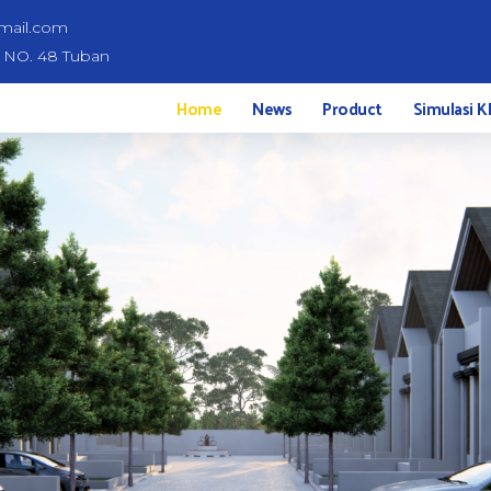
mail.com
d NO. 48 Tuban
Home
News
Product
Simulasi K