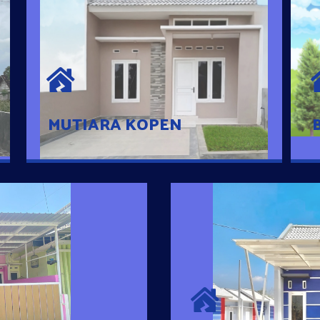
MUTIARA KOPEN
Hunian nyaman dengan suasana
pedesaan. 10 menit dari pusat kota, 2
menit dari Ring Road
MUTIARA KOPEN
SURYA MADAN
umah Pintar
Satu-satunya Hunian
es rumahnya dengan
jutaan dengan lokasi