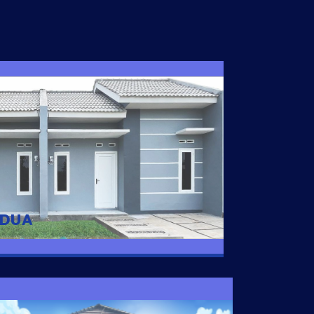
I DUA
 nyaman dengan harga subsidi hanya 100
 strategis di Tuban
 DUA