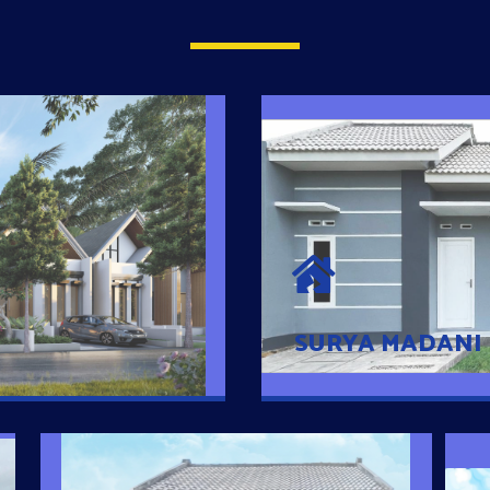
SURYA MADAN
umah Pintar
Satu-satunya Hunian
es rumahnya dengan
jutaan dengan lokasi
SURYA MADANI