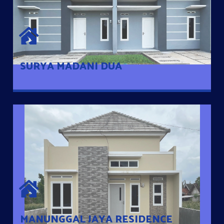
SURYA MADANI DUA
Satu-satunya Hunian nyaman dengan harga subsidi hanya 100
jutaan dengan lokasi strategis di Tuban
SURYA MADANI DUA
MANUNGGAL JAYA RESIDENCE
Cluster Exclusive dengan one Gate System, terdapat taman
mini dan memiliki jarak 200m dari jalan nasional serta dekat
dengan pusat kota
MANUNGGAL JAYA RESIDENCE