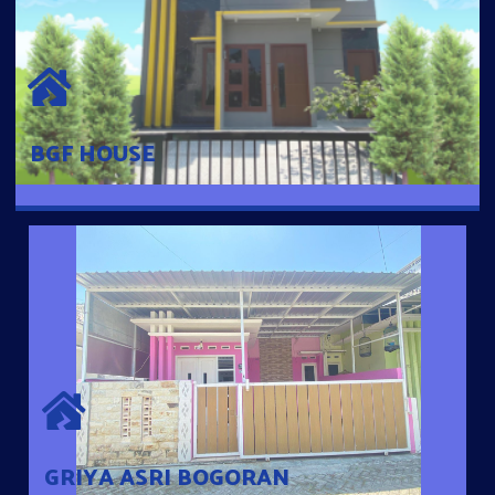
BGF HOUSE
Hunian Mewah Pusat Kota dengan fasilitas Free Desain, Dapur,
Parkir Mobil dengan 3 Kamar Tidur dan 2 Kamar Mandi.
BGF HOUSE
GRIYA ASRI BOGORAN
Desain Modern Minimalis dengan Konsep Rumah Pintar
Sehingga Memudahkan Penghuni mengakses rumahnya
dengan Ponsel
GRIYA ASRI BOGORAN