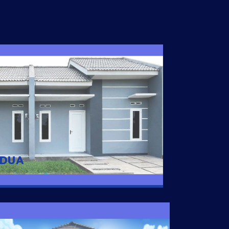
I DUA
 nyaman dengan harga subsidi hanya 100
 strategis di Tuban
 DUA