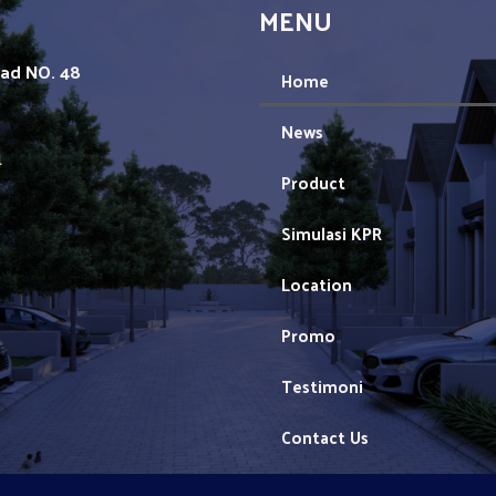
MENU
mad NO. 48
Home
News
1
Product
Simulasi KPR
Location
Promo
Testimoni
Contact Us