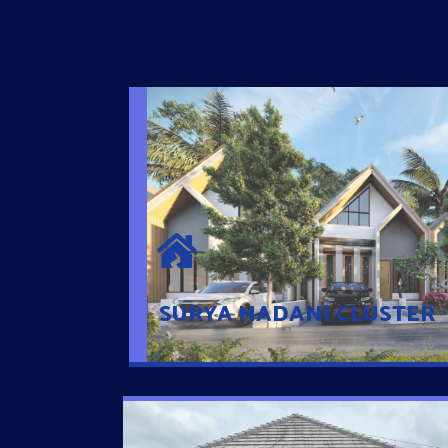
SURYA MADANI CLUSTER
Desain Modern Minimalis dengan Konsep R
Sehingga Memudahkan Penghuni mengaks
Ponsel
SURYA MADANI CLUSTER