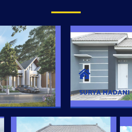
SURYA MADAN
umah Pintar
Satu-satunya Hunian
es rumahnya dengan
jutaan dengan lokasi
SURYA MADANI