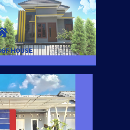
BGF HOUSE
Hunian Mewah Pusat Kota dengan fasilitas
Free Desain, Dapur, Parkir Mobil dengan 3
Kamar Tidur dan 2 Kamar Mandi.
BGF HOUSE
I SATU
 nyaman dengan harga subsidi hanya 100
 strategis di Tuban