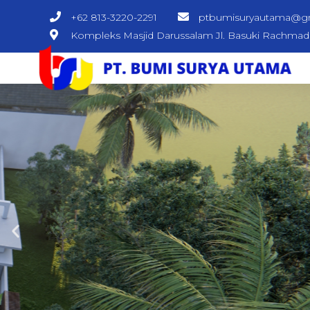
+62 813-3220-2291
ptbumisuryautama@g
Kompleks Masjid Darussalam Jl. Basuki Rachma