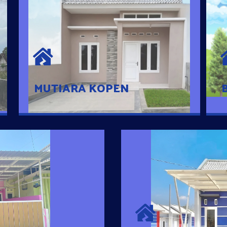
MUTIARA KOPEN
Hunian nyaman dengan suasana
pedesaan. 10 menit dari pusat kota, 2
menit dari Ring Road
MUTIARA KOPEN
SURYA MADAN
umah Pintar
Satu-satunya Hunian
es rumahnya dengan
jutaan dengan lokasi