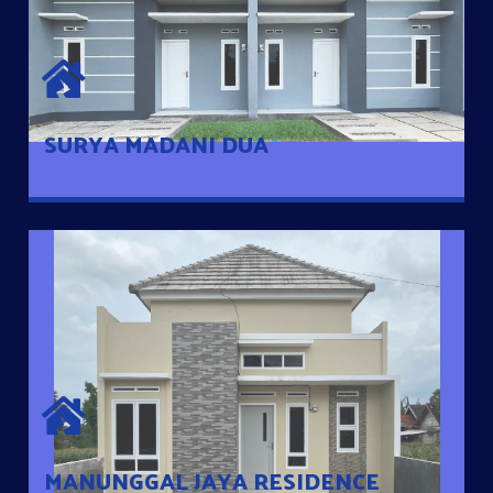
SURYA MADANI DUA
Satu-satunya Hunian nyaman dengan harga subsidi hanya 100
jutaan dengan lokasi strategis di Tuban
SURYA MADANI DUA
MANUNGGAL JAYA RESIDENCE
Cluster Exclusive dengan one Gate System, terdapat taman
mini dan memiliki jarak 200m dari jalan nasional serta dekat
dengan pusat kota
MANUNGGAL JAYA RESIDENCE