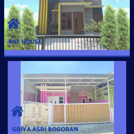
BGF HOUSE
Hunian Mewah Pusat Kota dengan fasilitas Free Desain, Dapur,
Parkir Mobil dengan 3 Kamar Tidur dan 2 Kamar Mandi.
BGF HOUSE
GRIYA ASRI BOGORAN
Desain Modern Minimalis dengan Konsep Rumah Pintar
Sehingga Memudahkan Penghuni mengakses rumahnya
dengan Ponsel
GRIYA ASRI BOGORAN