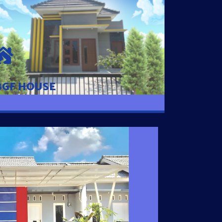
BGF HOUSE
Hunian Mewah Pusat Kota dengan fasilitas
Free Desain, Dapur, Parkir Mobil dengan 3
Kamar Tidur dan 2 Kamar Mandi.
BGF HOUSE
I SATU
 nyaman dengan harga subsidi hanya 100
 strategis di Tuban