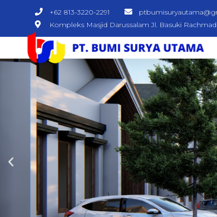
+62 813-3220-2291
ptbumisuryautama@g
Kompleks Masjid Darussalam Jl. Basuki Rachma