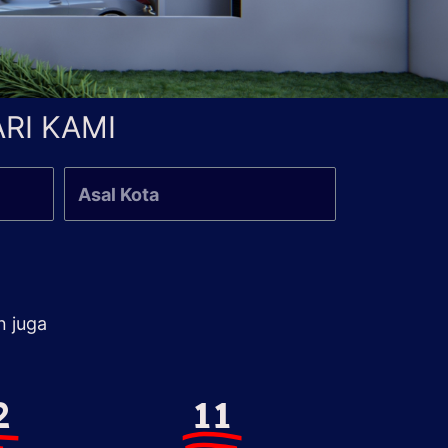
RI KAMI
n juga
2
11