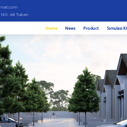
mail.com
d NO. 48 Tuban
Home
News
Product
Simulasi K