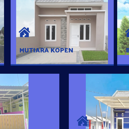
MUTIARA KOPEN
Hunian nyaman dengan suasana
pedesaan. 10 menit dari pusat kota, 2
menit dari Ring Road
MUTIARA KOPEN
SURYA MADAN
umah Pintar
Satu-satunya Hunian
es rumahnya dengan
jutaan dengan lokasi