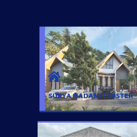
SURYA MADANI CLUSTER
Desain Modern Minimalis dengan Konsep R
Sehingga Memudahkan Penghuni mengaks
Ponsel
SURYA MADANI CLUSTER