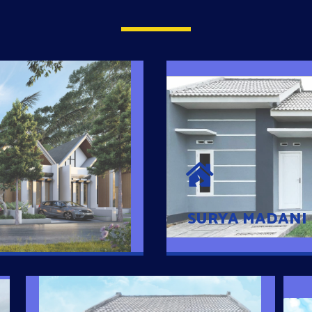
SURYA MADAN
umah Pintar
Satu-satunya Hunian
es rumahnya dengan
jutaan dengan lokasi
SURYA MADANI