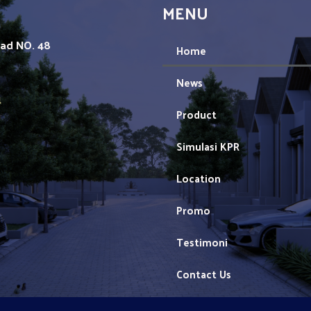
MENU
mad NO. 48
Home
News
1
Product
Simulasi KPR
Location
Promo
Testimoni
Contact Us