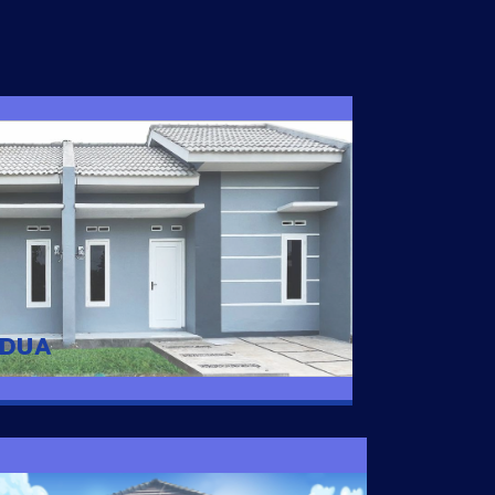
I DUA
 nyaman dengan harga subsidi hanya 100
 strategis di Tuban
 DUA