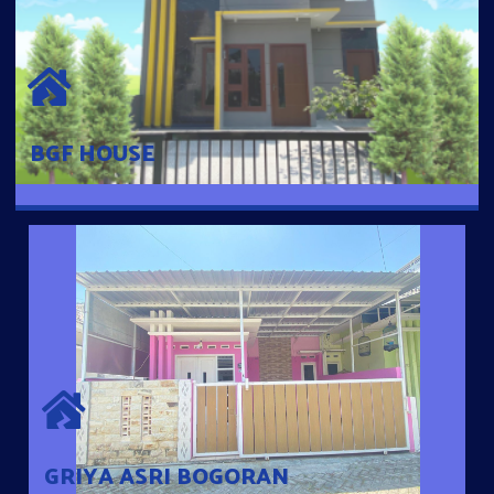
BGF HOUSE
Hunian Mewah Pusat Kota dengan fasilitas Free Desain, Dapur,
Parkir Mobil dengan 3 Kamar Tidur dan 2 Kamar Mandi.
BGF HOUSE
GRIYA ASRI BOGORAN
Desain Modern Minimalis dengan Konsep Rumah Pintar
Sehingga Memudahkan Penghuni mengakses rumahnya
dengan Ponsel
GRIYA ASRI BOGORAN