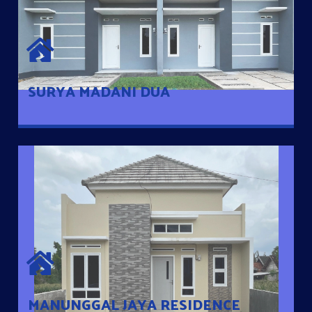
SURYA MADANI DUA
Satu-satunya Hunian nyaman dengan harga subsidi hanya 100
jutaan dengan lokasi strategis di Tuban
SURYA MADANI DUA
MANUNGGAL JAYA RESIDENCE
Cluster Exclusive dengan one Gate System, terdapat taman
mini dan memiliki jarak 200m dari jalan nasional serta dekat
dengan pusat kota
MANUNGGAL JAYA RESIDENCE