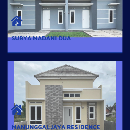
SURYA MADANI DUA
Satu-satunya Hunian nyaman dengan harga subsidi hanya 100
jutaan dengan lokasi strategis di Tuban
SURYA MADANI DUA
MANUNGGAL JAYA RESIDENCE
Cluster Exclusive dengan one Gate System, terdapat taman
mini dan memiliki jarak 200m dari jalan nasional serta dekat
dengan pusat kota
MANUNGGAL JAYA RESIDENCE