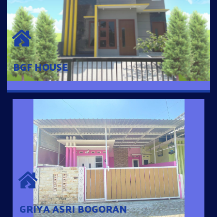
BGF HOUSE
Hunian Mewah Pusat Kota dengan fasilitas Free Desain, Dapur,
Parkir Mobil dengan 3 Kamar Tidur dan 2 Kamar Mandi.
BGF HOUSE
GRIYA ASRI BOGORAN
Desain Modern Minimalis dengan Konsep Rumah Pintar
Sehingga Memudahkan Penghuni mengakses rumahnya
dengan Ponsel
GRIYA ASRI BOGORAN