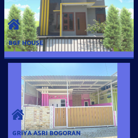
BGF HOUSE
Hunian Mewah Pusat Kota dengan fasilitas Free Desain, Dapur,
Parkir Mobil dengan 3 Kamar Tidur dan 2 Kamar Mandi.
BGF HOUSE
GRIYA ASRI BOGORAN
Desain Modern Minimalis dengan Konsep Rumah Pintar
Sehingga Memudahkan Penghuni mengakses rumahnya
dengan Ponsel
GRIYA ASRI BOGORAN