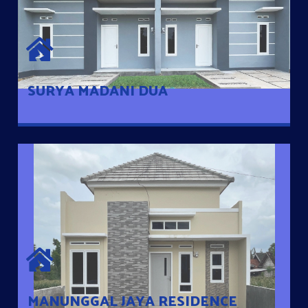
SURYA MADANI DUA
Satu-satunya Hunian nyaman dengan harga subsidi hanya 100
jutaan dengan lokasi strategis di Tuban
SURYA MADANI DUA
MANUNGGAL JAYA RESIDENCE
Cluster Exclusive dengan one Gate System, terdapat taman
mini dan memiliki jarak 200m dari jalan nasional serta dekat
dengan pusat kota
MANUNGGAL JAYA RESIDENCE