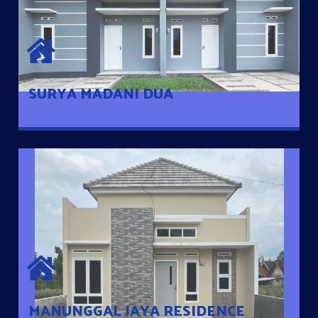
SURYA MADANI DUA
Satu-satunya Hunian nyaman dengan harga subsidi hanya 100
jutaan dengan lokasi strategis di Tuban
SURYA MADANI DUA
MANUNGGAL JAYA RESIDENCE
Cluster Exclusive dengan one Gate System, terdapat taman
mini dan memiliki jarak 200m dari jalan nasional serta dekat
dengan pusat kota
MANUNGGAL JAYA RESIDENCE