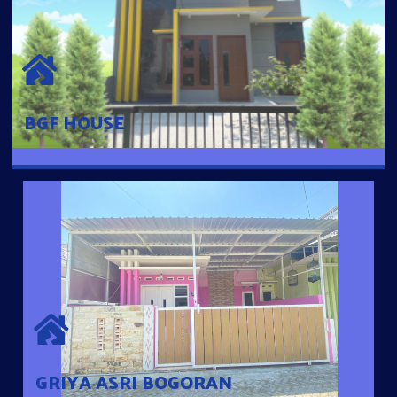
BGF HOUSE
Hunian Mewah Pusat Kota dengan fasilitas Free Desain, Dapur,
Parkir Mobil dengan 3 Kamar Tidur dan 2 Kamar Mandi.
BGF HOUSE
GRIYA ASRI BOGORAN
Desain Modern Minimalis dengan Konsep Rumah Pintar
Sehingga Memudahkan Penghuni mengakses rumahnya
dengan Ponsel
GRIYA ASRI BOGORAN