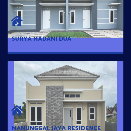
SURYA MADANI DUA
Satu-satunya Hunian nyaman dengan harga subsidi hanya 100
jutaan dengan lokasi strategis di Tuban
SURYA MADANI DUA
MANUNGGAL JAYA RESIDENCE
Cluster Exclusive dengan one Gate System, terdapat taman
mini dan memiliki jarak 200m dari jalan nasional serta dekat
dengan pusat kota
MANUNGGAL JAYA RESIDENCE