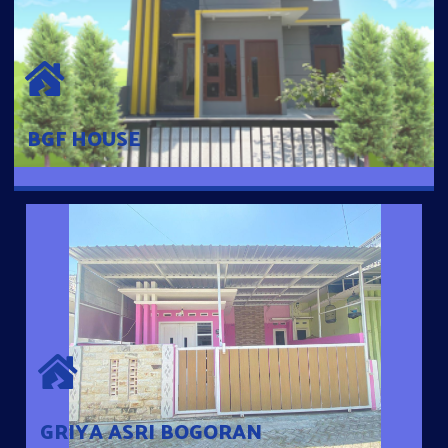
BGF HOUSE
Hunian Mewah Pusat Kota dengan fasilitas Free Desain, Dapur,
Parkir Mobil dengan 3 Kamar Tidur dan 2 Kamar Mandi.
BGF HOUSE
GRIYA ASRI BOGORAN
Desain Modern Minimalis dengan Konsep Rumah Pintar
Sehingga Memudahkan Penghuni mengakses rumahnya
dengan Ponsel
GRIYA ASRI BOGORAN