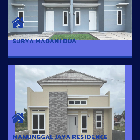
SURYA MADANI DUA
Satu-satunya Hunian nyaman dengan harga subsidi hanya 100
jutaan dengan lokasi strategis di Tuban
SURYA MADANI DUA
MANUNGGAL JAYA RESIDENCE
Cluster Exclusive dengan one Gate System, terdapat taman
mini dan memiliki jarak 200m dari jalan nasional serta dekat
dengan pusat kota
MANUNGGAL JAYA RESIDENCE