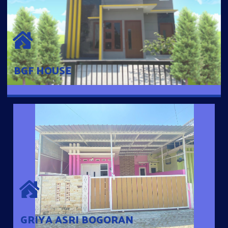
BGF HOUSE
Hunian Mewah Pusat Kota dengan fasilitas Free Desain, Dapur,
Parkir Mobil dengan 3 Kamar Tidur dan 2 Kamar Mandi.
BGF HOUSE
GRIYA ASRI BOGORAN
Desain Modern Minimalis dengan Konsep Rumah Pintar
Sehingga Memudahkan Penghuni mengakses rumahnya
dengan Ponsel
GRIYA ASRI BOGORAN