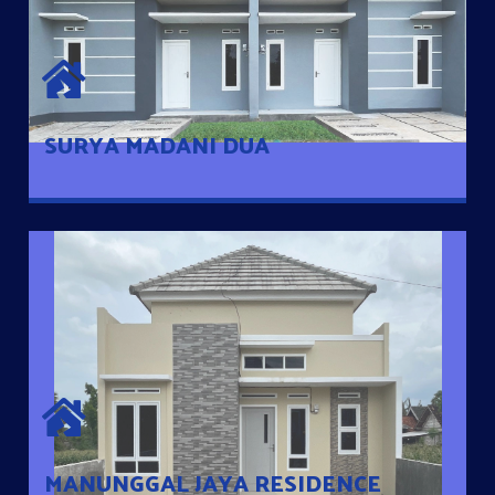
SURYA MADANI DUA
Satu-satunya Hunian nyaman dengan harga subsidi hanya 100
jutaan dengan lokasi strategis di Tuban
SURYA MADANI DUA
MANUNGGAL JAYA RESIDENCE
Cluster Exclusive dengan one Gate System, terdapat taman
mini dan memiliki jarak 200m dari jalan nasional serta dekat
dengan pusat kota
MANUNGGAL JAYA RESIDENCE