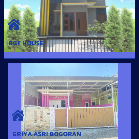
BGF HOUSE
Hunian Mewah Pusat Kota dengan fasilitas Free Desain, Dapur,
Parkir Mobil dengan 3 Kamar Tidur dan 2 Kamar Mandi.
BGF HOUSE
GRIYA ASRI BOGORAN
Desain Modern Minimalis dengan Konsep Rumah Pintar
Sehingga Memudahkan Penghuni mengakses rumahnya
dengan Ponsel
GRIYA ASRI BOGORAN