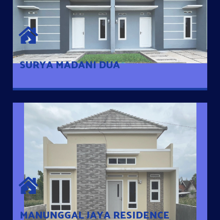
SURYA MADANI DUA
Satu-satunya Hunian nyaman dengan harga subsidi hanya 100
jutaan dengan lokasi strategis di Tuban
SURYA MADANI DUA
MANUNGGAL JAYA RESIDENCE
Cluster Exclusive dengan one Gate System, terdapat taman
mini dan memiliki jarak 200m dari jalan nasional serta dekat
dengan pusat kota
MANUNGGAL JAYA RESIDENCE