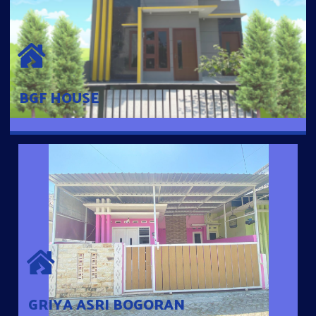
BGF HOUSE
Hunian Mewah Pusat Kota dengan fasilitas Free Desain, Dapur,
Parkir Mobil dengan 3 Kamar Tidur dan 2 Kamar Mandi.
BGF HOUSE
GRIYA ASRI BOGORAN
Desain Modern Minimalis dengan Konsep Rumah Pintar
Sehingga Memudahkan Penghuni mengakses rumahnya
dengan Ponsel
GRIYA ASRI BOGORAN