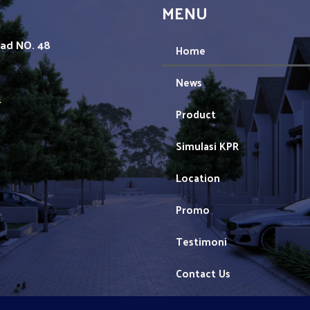
MENU
mad NO. 48
Home
News
1
Product
Simulasi KPR
Location
Promo
Testimoni
Contact Us