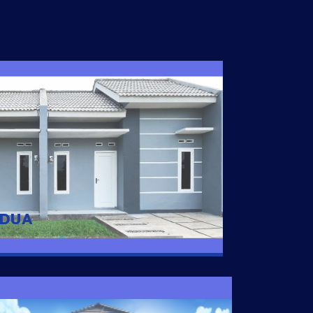
I DUA
 nyaman dengan harga subsidi hanya 100
 strategis di Tuban
 DUA