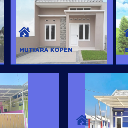
MUTIARA KOPEN
Hunian nyaman dengan suasana
pedesaan. 10 menit dari pusat kota, 2
menit dari Ring Road
MUTIARA KOPEN
SURYA MADAN
umah Pintar
Satu-satunya Hunian
es rumahnya dengan
jutaan dengan lokasi