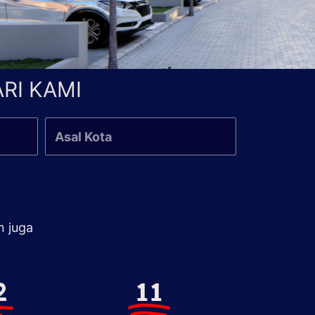
RI KAMI
n juga
2
11