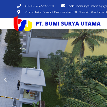
+62 813-3220-2291
ptbumisuryautama@g
Kompleks Masjid Darussalam Jl. Basuki Rachma