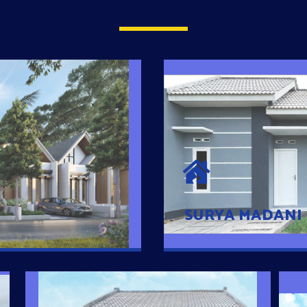
SURYA MADAN
umah Pintar
Satu-satunya Hunian
es rumahnya dengan
jutaan dengan lokasi
SURYA MADANI