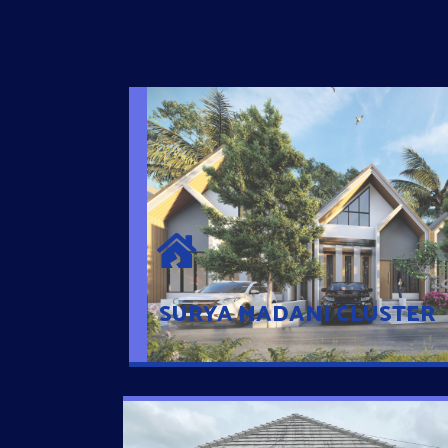
SURYA MADANI CLUSTER
Desain Modern Minimalis dengan Konsep R
Sehingga Memudahkan Penghuni mengaks
Ponsel
SURYA MADANI CLUSTER