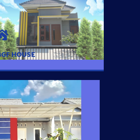
BGF HOUSE
Hunian Mewah Pusat Kota dengan fasilitas
Free Desain, Dapur, Parkir Mobil dengan 3
Kamar Tidur dan 2 Kamar Mandi.
BGF HOUSE
I SATU
 nyaman dengan harga subsidi hanya 100
 strategis di Tuban