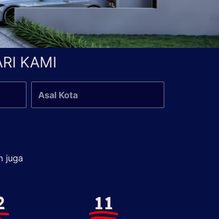
RI KAMI
n juga
2
11