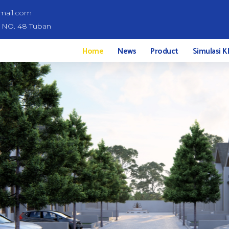
mail.com
d NO. 48 Tuban
Home
News
Product
Simulasi K