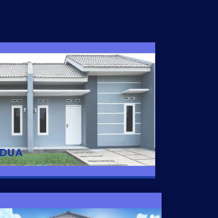
I DUA
 nyaman dengan harga subsidi hanya 100
 strategis di Tuban
 DUA