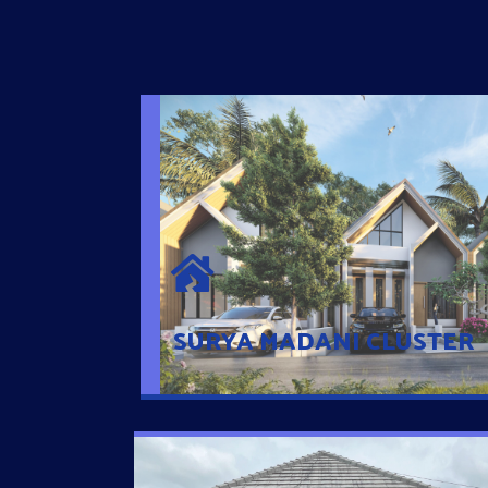
SURYA MADANI CLUSTER
Desain Modern Minimalis dengan Konsep R
Sehingga Memudahkan Penghuni mengaks
Ponsel
SURYA MADANI CLUSTER