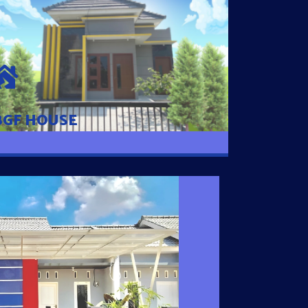
BGF HOUSE
Hunian Mewah Pusat Kota dengan fasilitas
Free Desain, Dapur, Parkir Mobil dengan 3
Kamar Tidur dan 2 Kamar Mandi.
BGF HOUSE
I SATU
 nyaman dengan harga subsidi hanya 100
 strategis di Tuban