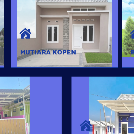
MUTIARA KOPEN
Hunian nyaman dengan suasana
pedesaan. 10 menit dari pusat kota, 2
menit dari Ring Road
MUTIARA KOPEN
SURYA MADAN
umah Pintar
Satu-satunya Hunian
es rumahnya dengan
jutaan dengan lokasi