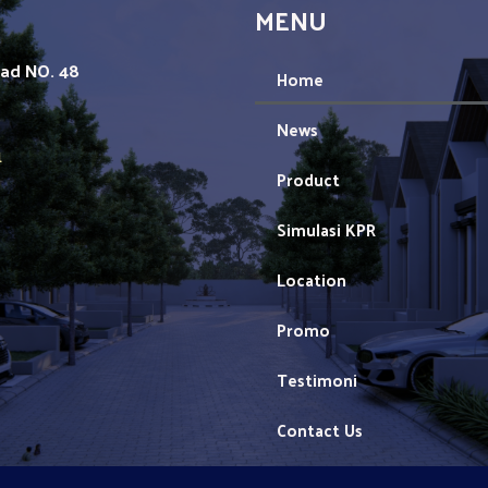
MENU
mad NO. 48
Home
News
1
Product
Simulasi KPR
Location
Promo
Testimoni
Contact Us