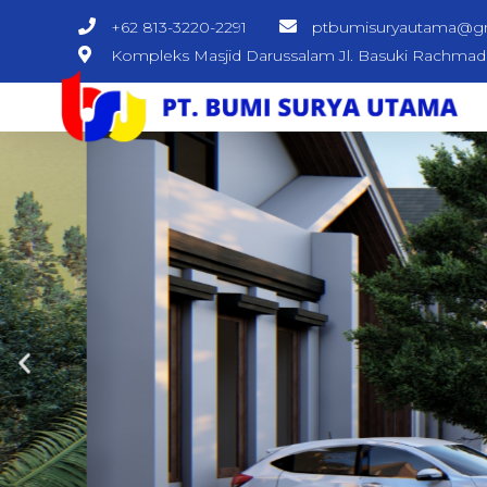
+62 813-3220-2291
ptbumisuryautama@g
Kompleks Masjid Darussalam Jl. Basuki Rachma