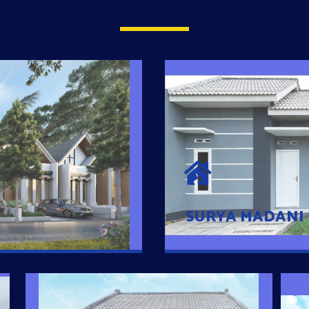
SURYA MADAN
umah Pintar
Satu-satunya Hunian
es rumahnya dengan
jutaan dengan lokasi
SURYA MADANI