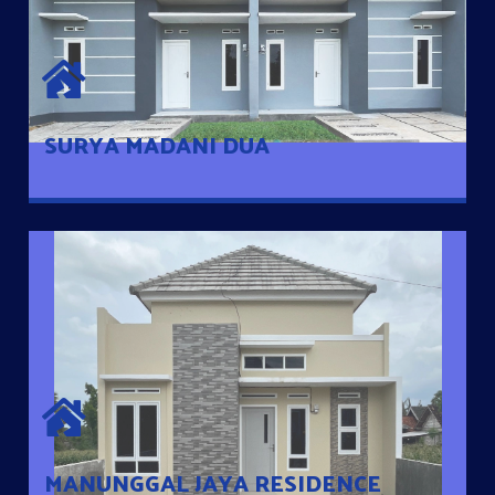
SURYA MADANI DUA
Satu-satunya Hunian nyaman dengan harga subsidi hanya 100
jutaan dengan lokasi strategis di Tuban
SURYA MADANI DUA
MANUNGGAL JAYA RESIDENCE
Cluster Exclusive dengan one Gate System, terdapat taman
mini dan memiliki jarak 200m dari jalan nasional serta dekat
dengan pusat kota
MANUNGGAL JAYA RESIDENCE