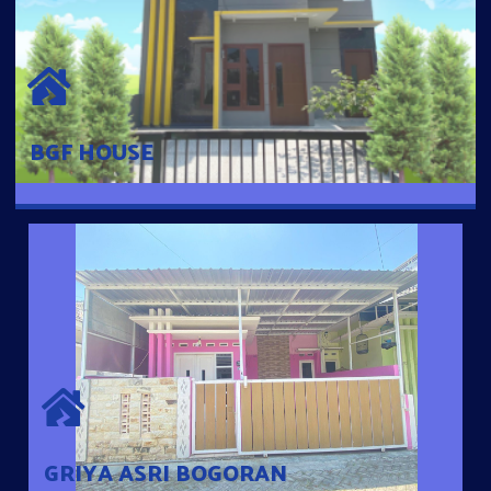
BGF HOUSE
Hunian Mewah Pusat Kota dengan fasilitas Free Desain, Dapur,
Parkir Mobil dengan 3 Kamar Tidur dan 2 Kamar Mandi.
BGF HOUSE
GRIYA ASRI BOGORAN
Desain Modern Minimalis dengan Konsep Rumah Pintar
Sehingga Memudahkan Penghuni mengakses rumahnya
dengan Ponsel
GRIYA ASRI BOGORAN