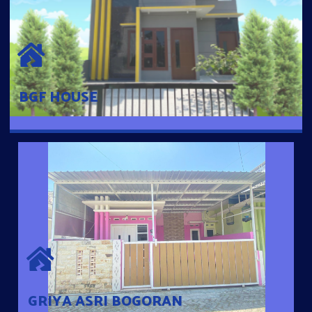
BGF HOUSE
Hunian Mewah Pusat Kota dengan fasilitas Free Desain, Dapur,
Parkir Mobil dengan 3 Kamar Tidur dan 2 Kamar Mandi.
BGF HOUSE
GRIYA ASRI BOGORAN
Desain Modern Minimalis dengan Konsep Rumah Pintar
Sehingga Memudahkan Penghuni mengakses rumahnya
dengan Ponsel
GRIYA ASRI BOGORAN