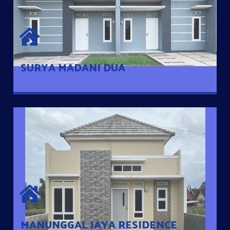
SURYA MADANI DUA
Satu-satunya Hunian nyaman dengan harga subsidi hanya 100
jutaan dengan lokasi strategis di Tuban
SURYA MADANI DUA
MANUNGGAL JAYA RESIDENCE
Cluster Exclusive dengan one Gate System, terdapat taman
mini dan memiliki jarak 200m dari jalan nasional serta dekat
dengan pusat kota
MANUNGGAL JAYA RESIDENCE