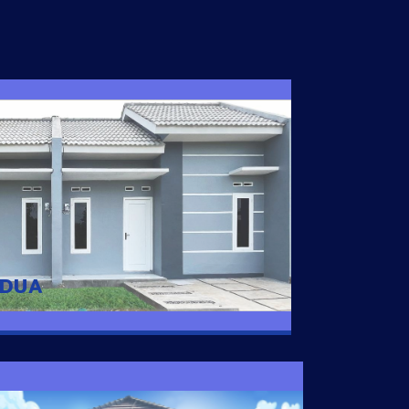
I DUA
 nyaman dengan harga subsidi hanya 100
 strategis di Tuban
 DUA