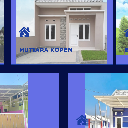
MUTIARA KOPEN
Hunian nyaman dengan suasana
pedesaan. 10 menit dari pusat kota, 2
menit dari Ring Road
MUTIARA KOPEN
SURYA MADAN
umah Pintar
Satu-satunya Hunian
es rumahnya dengan
jutaan dengan lokasi