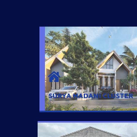
SURYA MADANI CLUSTER
Desain Modern Minimalis dengan Konsep R
Sehingga Memudahkan Penghuni mengaks
Ponsel
SURYA MADANI CLUSTER