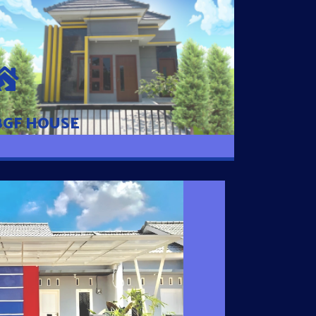
BGF HOUSE
Hunian Mewah Pusat Kota dengan fasilitas
Free Desain, Dapur, Parkir Mobil dengan 3
Kamar Tidur dan 2 Kamar Mandi.
BGF HOUSE
I SATU
 nyaman dengan harga subsidi hanya 100
 strategis di Tuban