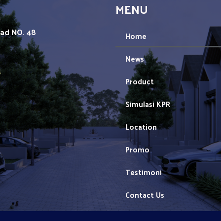
MENU
mad NO. 48
Home
News
1
Product
Simulasi KPR
Location
Promo
Testimoni
Contact Us