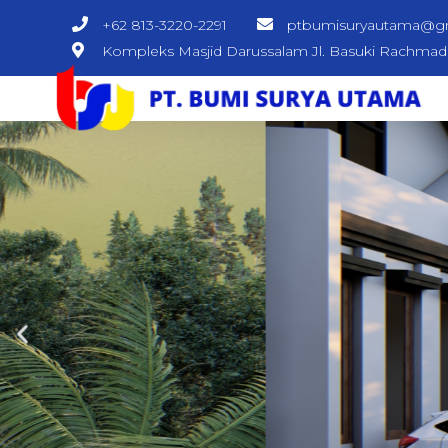
+62 813-3220-2291
ptbumisuryautama@g
Kompleks Masjid Darussalam Jl. Basuki Rachma