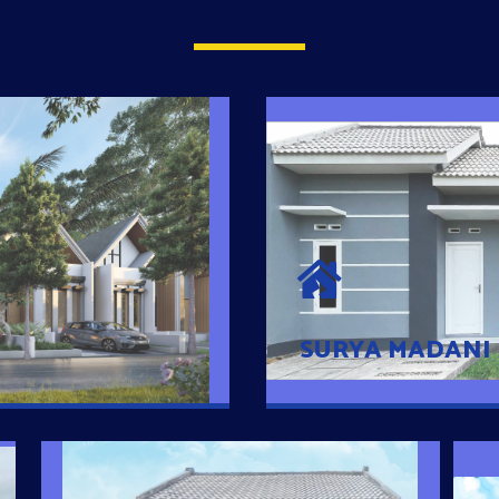
SURYA MADAN
umah Pintar
Satu-satunya Hunian
es rumahnya dengan
jutaan dengan lokasi
SURYA MADANI