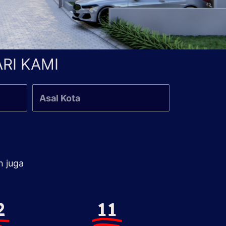
RI KAMI
n juga
2
11