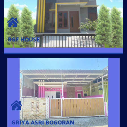
BGF HOUSE
Hunian Mewah Pusat Kota dengan fasilitas Free Desain, Dapur,
Parkir Mobil dengan 3 Kamar Tidur dan 2 Kamar Mandi.
BGF HOUSE
GRIYA ASRI BOGORAN
Desain Modern Minimalis dengan Konsep Rumah Pintar
Sehingga Memudahkan Penghuni mengakses rumahnya
dengan Ponsel
GRIYA ASRI BOGORAN