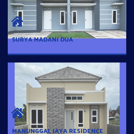
SURYA MADANI DUA
Satu-satunya Hunian nyaman dengan harga subsidi hanya 100
jutaan dengan lokasi strategis di Tuban
SURYA MADANI DUA
MANUNGGAL JAYA RESIDENCE
Cluster Exclusive dengan one Gate System, terdapat taman
mini dan memiliki jarak 200m dari jalan nasional serta dekat
dengan pusat kota
MANUNGGAL JAYA RESIDENCE