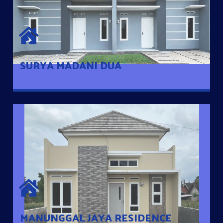
SURYA MADANI DUA
Satu-satunya Hunian nyaman dengan harga subsidi hanya 100
jutaan dengan lokasi strategis di Tuban
SURYA MADANI DUA
MANUNGGAL JAYA RESIDENCE
Cluster Exclusive dengan one Gate System, terdapat taman
mini dan memiliki jarak 200m dari jalan nasional serta dekat
dengan pusat kota
MANUNGGAL JAYA RESIDENCE