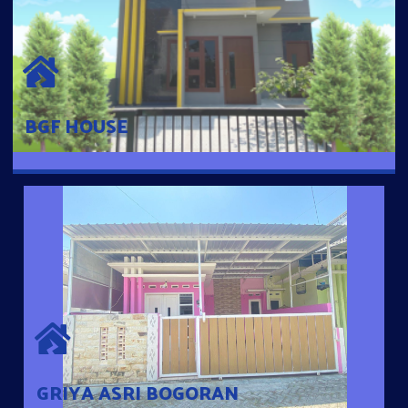
BGF HOUSE
Hunian Mewah Pusat Kota dengan fasilitas Free Desain, Dapur,
Parkir Mobil dengan 3 Kamar Tidur dan 2 Kamar Mandi.
BGF HOUSE
GRIYA ASRI BOGORAN
Desain Modern Minimalis dengan Konsep Rumah Pintar
Sehingga Memudahkan Penghuni mengakses rumahnya
dengan Ponsel
GRIYA ASRI BOGORAN