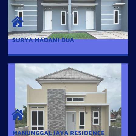
SURYA MADANI DUA
Satu-satunya Hunian nyaman dengan harga subsidi hanya 100
jutaan dengan lokasi strategis di Tuban
SURYA MADANI DUA
MANUNGGAL JAYA RESIDENCE
Cluster Exclusive dengan one Gate System, terdapat taman
mini dan memiliki jarak 200m dari jalan nasional serta dekat
dengan pusat kota
MANUNGGAL JAYA RESIDENCE