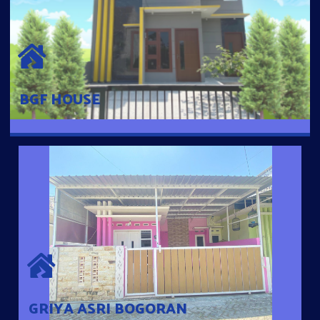
BGF HOUSE
Hunian Mewah Pusat Kota dengan fasilitas Free Desain, Dapur,
Parkir Mobil dengan 3 Kamar Tidur dan 2 Kamar Mandi.
BGF HOUSE
GRIYA ASRI BOGORAN
Desain Modern Minimalis dengan Konsep Rumah Pintar
Sehingga Memudahkan Penghuni mengakses rumahnya
dengan Ponsel
GRIYA ASRI BOGORAN