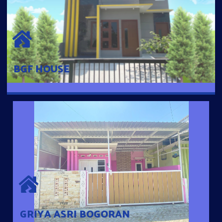
BGF HOUSE
Hunian Mewah Pusat Kota dengan fasilitas Free Desain, Dapur,
Parkir Mobil dengan 3 Kamar Tidur dan 2 Kamar Mandi.
BGF HOUSE
GRIYA ASRI BOGORAN
Desain Modern Minimalis dengan Konsep Rumah Pintar
Sehingga Memudahkan Penghuni mengakses rumahnya
dengan Ponsel
GRIYA ASRI BOGORAN