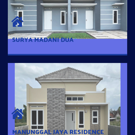
SURYA MADANI DUA
Satu-satunya Hunian nyaman dengan harga subsidi hanya 100
jutaan dengan lokasi strategis di Tuban
SURYA MADANI DUA
MANUNGGAL JAYA RESIDENCE
Cluster Exclusive dengan one Gate System, terdapat taman
mini dan memiliki jarak 200m dari jalan nasional serta dekat
dengan pusat kota
MANUNGGAL JAYA RESIDENCE