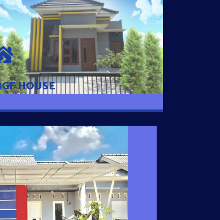
BGF HOUSE
Hunian Mewah Pusat Kota dengan fasilitas
Free Desain, Dapur, Parkir Mobil dengan 3
Kamar Tidur dan 2 Kamar Mandi.
BGF HOUSE
I SATU
 nyaman dengan harga subsidi hanya 100
 strategis di Tuban