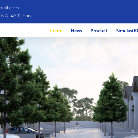
mail.com
d NO. 48 Tuban
Home
News
Product
Simulasi K