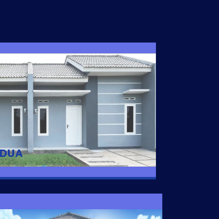
I DUA
 nyaman dengan harga subsidi hanya 100
 strategis di Tuban
 DUA