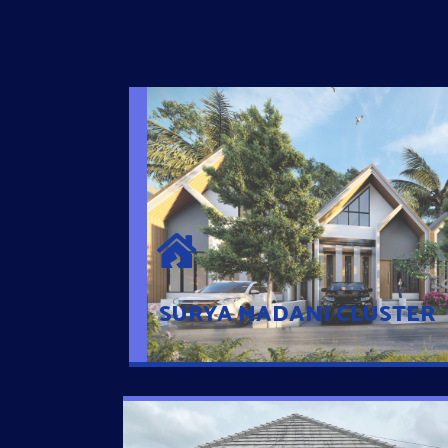
SURYA MADANI CLUSTER
Desain Modern Minimalis dengan Konsep R
Sehingga Memudahkan Penghuni mengaks
Ponsel
SURYA MADANI CLUSTER