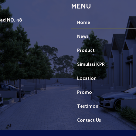
MENU
mad NO. 48
Home
News
1
Product
Simulasi KPR
Location
Promo
Testimoni
Contact Us