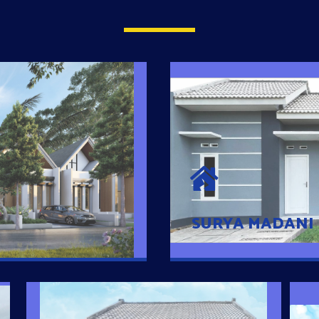
SURYA MADAN
umah Pintar
Satu-satunya Hunian
es rumahnya dengan
jutaan dengan lokasi
SURYA MADANI