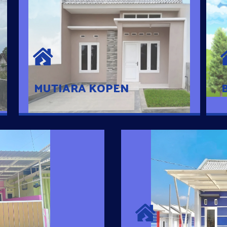
MUTIARA KOPEN
Hunian nyaman dengan suasana
pedesaan. 10 menit dari pusat kota, 2
menit dari Ring Road
MUTIARA KOPEN
SURYA MADAN
umah Pintar
Satu-satunya Hunian
es rumahnya dengan
jutaan dengan lokasi