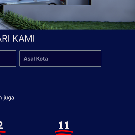
RI KAMI
n juga
2
11