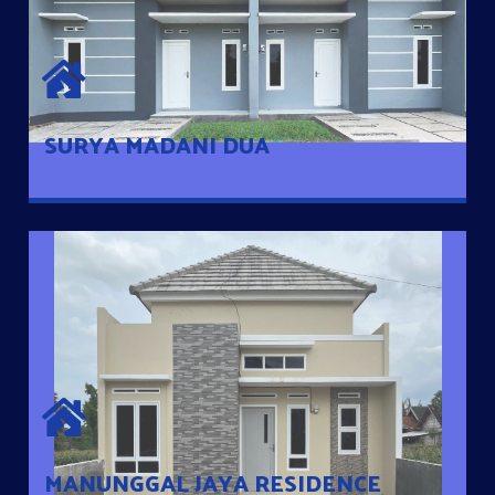
SURYA MADANI DUA
Satu-satunya Hunian nyaman dengan harga subsidi hanya 100
jutaan dengan lokasi strategis di Tuban
SURYA MADANI DUA
MANUNGGAL JAYA RESIDENCE
Cluster Exclusive dengan one Gate System, terdapat taman
mini dan memiliki jarak 200m dari jalan nasional serta dekat
dengan pusat kota
MANUNGGAL JAYA RESIDENCE