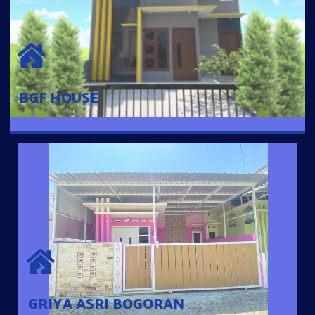
BGF HOUSE
Hunian Mewah Pusat Kota dengan fasilitas Free Desain, Dapur,
Parkir Mobil dengan 3 Kamar Tidur dan 2 Kamar Mandi.
BGF HOUSE
GRIYA ASRI BOGORAN
Desain Modern Minimalis dengan Konsep Rumah Pintar
Sehingga Memudahkan Penghuni mengakses rumahnya
dengan Ponsel
GRIYA ASRI BOGORAN