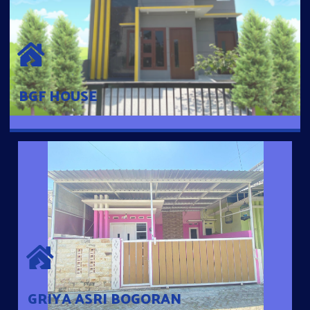
BGF HOUSE
Hunian Mewah Pusat Kota dengan fasilitas Free Desain, Dapur,
Parkir Mobil dengan 3 Kamar Tidur dan 2 Kamar Mandi.
BGF HOUSE
GRIYA ASRI BOGORAN
Desain Modern Minimalis dengan Konsep Rumah Pintar
Sehingga Memudahkan Penghuni mengakses rumahnya
dengan Ponsel
GRIYA ASRI BOGORAN