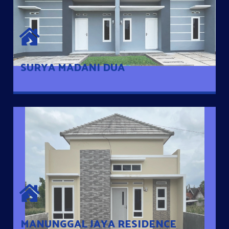
SURYA MADANI DUA
Satu-satunya Hunian nyaman dengan harga subsidi hanya 100
jutaan dengan lokasi strategis di Tuban
SURYA MADANI DUA
MANUNGGAL JAYA RESIDENCE
Cluster Exclusive dengan one Gate System, terdapat taman
mini dan memiliki jarak 200m dari jalan nasional serta dekat
dengan pusat kota
MANUNGGAL JAYA RESIDENCE