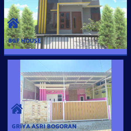
BGF HOUSE
Hunian Mewah Pusat Kota dengan fasilitas Free Desain, Dapur,
Parkir Mobil dengan 3 Kamar Tidur dan 2 Kamar Mandi.
BGF HOUSE
GRIYA ASRI BOGORAN
Desain Modern Minimalis dengan Konsep Rumah Pintar
Sehingga Memudahkan Penghuni mengakses rumahnya
dengan Ponsel
GRIYA ASRI BOGORAN