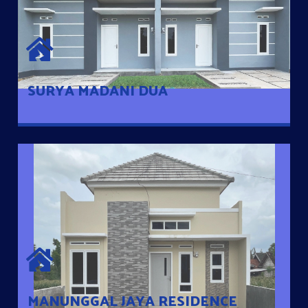
SURYA MADANI DUA
Satu-satunya Hunian nyaman dengan harga subsidi hanya 100
jutaan dengan lokasi strategis di Tuban
SURYA MADANI DUA
MANUNGGAL JAYA RESIDENCE
Cluster Exclusive dengan one Gate System, terdapat taman
mini dan memiliki jarak 200m dari jalan nasional serta dekat
dengan pusat kota
MANUNGGAL JAYA RESIDENCE