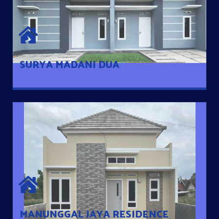
SURYA MADANI DUA
Satu-satunya Hunian nyaman dengan harga subsidi hanya 100
jutaan dengan lokasi strategis di Tuban
SURYA MADANI DUA
MANUNGGAL JAYA RESIDENCE
Cluster Exclusive dengan one Gate System, terdapat taman
mini dan memiliki jarak 200m dari jalan nasional serta dekat
dengan pusat kota
MANUNGGAL JAYA RESIDENCE