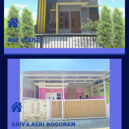
BGF HOUSE
Hunian Mewah Pusat Kota dengan fasilitas Free Desain, Dapur,
Parkir Mobil dengan 3 Kamar Tidur dan 2 Kamar Mandi.
BGF HOUSE
GRIYA ASRI BOGORAN
Desain Modern Minimalis dengan Konsep Rumah Pintar
Sehingga Memudahkan Penghuni mengakses rumahnya
dengan Ponsel
GRIYA ASRI BOGORAN