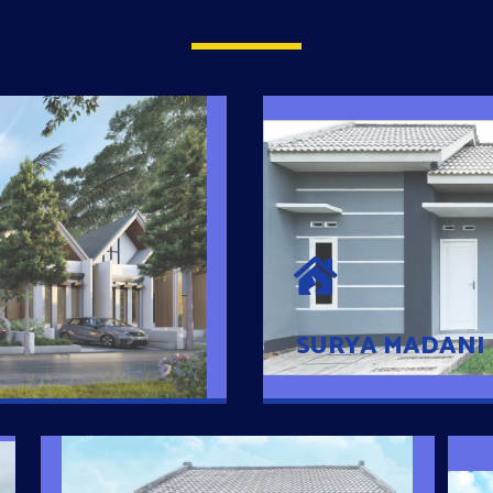
SURYA MADAN
umah Pintar
Satu-satunya Hunian
es rumahnya dengan
jutaan dengan lokasi
SURYA MADANI