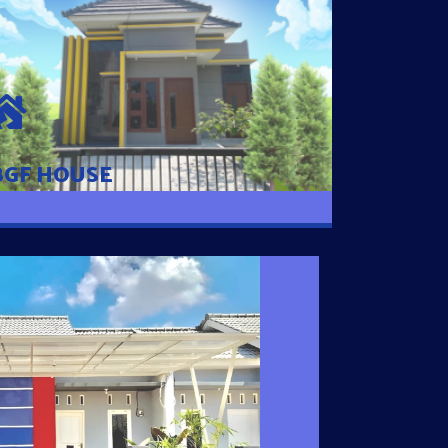
BGF HOUSE
Hunian Mewah Pusat Kota dengan fasilitas
Free Desain, Dapur, Parkir Mobil dengan 3
Kamar Tidur dan 2 Kamar Mandi.
BGF HOUSE
I SATU
 nyaman dengan harga subsidi hanya 100
 strategis di Tuban