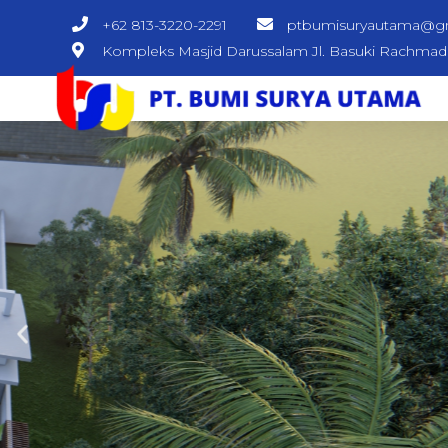
+62 813-3220-2291
ptbumisuryautama@g
Kompleks Masjid Darussalam Jl. Basuki Rachma