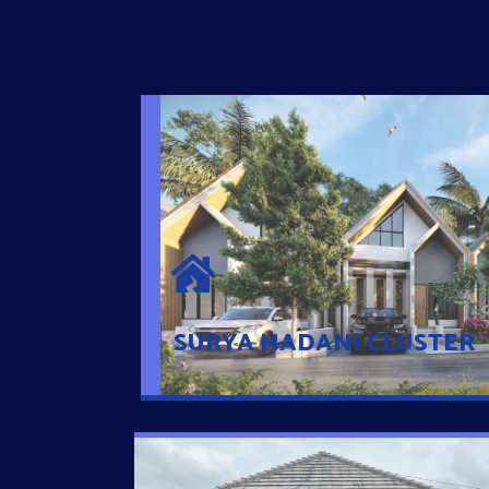
SURYA MADANI CLUSTER
Desain Modern Minimalis dengan Konsep R
Sehingga Memudahkan Penghuni mengaks
Ponsel
SURYA MADANI CLUSTER