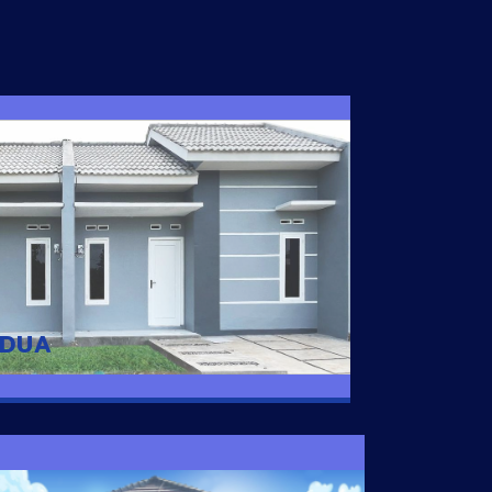
I DUA
 nyaman dengan harga subsidi hanya 100
 strategis di Tuban
 DUA