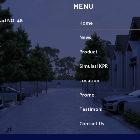
MENU
mad NO. 48
Home
News
1
Product
Simulasi KPR
Location
Promo
Testimoni
Contact Us