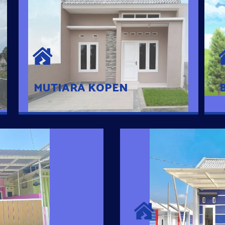
MUTIARA KOPEN
Hunian nyaman dengan suasana
pedesaan. 10 menit dari pusat kota, 2
menit dari Ring Road
MUTIARA KOPEN
SURYA MADAN
umah Pintar
Satu-satunya Hunian
es rumahnya dengan
jutaan dengan lokasi