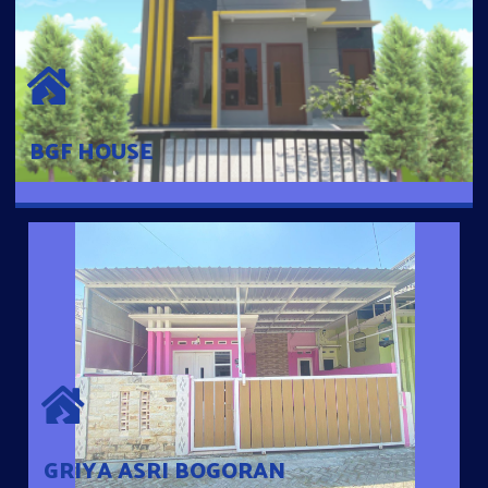
BGF HOUSE
Hunian Mewah Pusat Kota dengan fasilitas Free Desain, Dapur,
Parkir Mobil dengan 3 Kamar Tidur dan 2 Kamar Mandi.
BGF HOUSE
GRIYA ASRI BOGORAN
Desain Modern Minimalis dengan Konsep Rumah Pintar
Sehingga Memudahkan Penghuni mengakses rumahnya
dengan Ponsel
GRIYA ASRI BOGORAN