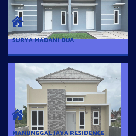
SURYA MADANI DUA
Satu-satunya Hunian nyaman dengan harga subsidi hanya 100
jutaan dengan lokasi strategis di Tuban
SURYA MADANI DUA
MANUNGGAL JAYA RESIDENCE
Cluster Exclusive dengan one Gate System, terdapat taman
mini dan memiliki jarak 200m dari jalan nasional serta dekat
dengan pusat kota
MANUNGGAL JAYA RESIDENCE